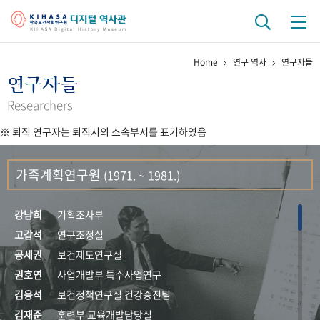
Home
연구 역사
연구자들
기관 역사
연구자들
걸어온 길
기관 변천사
역대 기관장
연구원 사람들
Researchers
※ 퇴직 연구자는 퇴직시의 소속부서를 표기하였음
연구 역사
정책과 연구
키워드로 보는 연구 역사
연구자들
가족계획연구원
(1971. ~ 1981.)
간행물 변천사
강남희
기획조사부
기록물 아카이브
고갑석
연구조정실
공세권
보건제도연구실
사진 아카이브
문서 기록물
행정박물
영상 기록물
권호연
사업개발부 특수사업연구
김응석
보건정책연구실 건강증진팀
+1
50
주년 기념
김재준
훈련부 교육개발담당실