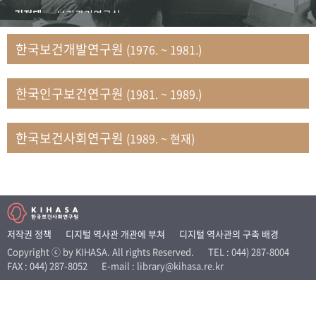
+1
성과 50선
숫자로 보는 50년
50
주년 광장
김정태
보건관리연구실
세계와 함께 한 KIHASA
김지자
연구부 사회개발담당실
한국보건개발연구원
(1976. ~ 1981.)
김태룡
조사평가부 연구과
VR 역사관
남정자
보건의료연구실 국민건강조사팀
한국인구보건연구원
(1981. ~ 1989.)
문현상
가족복지연구실 인구가족연구팀
박인화
보건정책연구실
박재빈
연구부 인구역학담당실
한국보건사회연구원
(1989. ~ 현재)
변종화
보건정책연구실 건강증진팀
서문희
복지서비스연구실
송건용
보건정책연구실
송태민
정보통계연구실 빅데이터연구센터
신희설
사업개발부 국제협력연구실
저작권 정책
디지털 역사관 개관에 부쳐
디지털 역사관의 구축 배경
이규식
의료보험연구실
Copyright ⓒ by KIHASA. All rights Reserved.
TEL : 044) 287-8004
FAX : 044) 287-8052
E-mail : library@kihasa.re.kr
이문기
훈련부
이임전
인구연구실
임종권
보건제도연구실