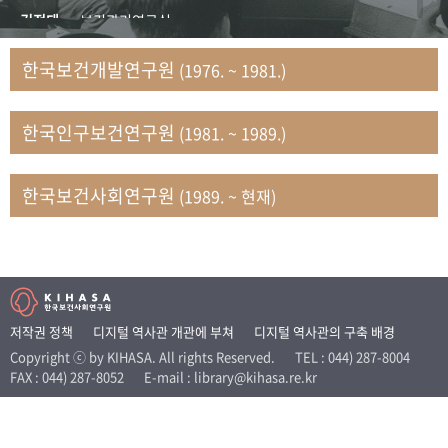
+1
성과 50선
숫자로 보는 50년
50
주년 광장
김정태
보건관리연구실
세계와 함께 한 KIHASA
김지자
연구부 사회개발담당실
한국보건개발연구원
(1976. ~ 1981.)
김태룡
조사평가부 연구과
VR 역사관
남정자
보건의료연구실 국민건강조사팀
한국인구보건연구원
(1981. ~ 1989.)
문현상
가족복지연구실 인구가족연구팀
박인화
보건정책연구실
박재빈
연구부 인구역학담당실
한국보건사회연구원
(1989. ~ 현재)
변종화
보건정책연구실 건강증진팀
서문희
복지서비스연구실
송건용
보건정책연구실
송태민
정보통계연구실 빅데이터연구센터
신희설
사업개발부 국제협력연구실
저작권 정책
디지털 역사관 개관에 부쳐
디지털 역사관의 구축 배경
이규식
의료보험연구실
Copyright ⓒ by KIHASA. All rights Reserved.
TEL : 044) 287-8004
FAX : 044) 287-8052
E-mail : library@kihasa.re.kr
이문기
훈련부
이임전
인구연구실
임종권
보건제도연구실