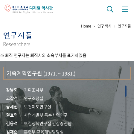
Home
연구 역사
연구자들
기관 역사
연구자들
걸어온 길
기관 변천사
역대 기관장
연구원 사람들
Researchers
※ 퇴직 연구자는 퇴직시의 소속부서를 표기하였음
연구 역사
정책과 연구
키워드로 보는 연구 역사
연구자들
가족계획연구원
(1971. ~ 1981.)
간행물 변천사
강남희
기획조사부
기록물 아카이브
고갑석
연구조정실
공세권
보건제도연구실
사진 아카이브
문서 기록물
행정박물
영상 기록물
권호연
사업개발부 특수사업연구
김응석
보건정책연구실 건강증진팀
+1
50
주년 기념
김재준
훈련부 교육개발담당실