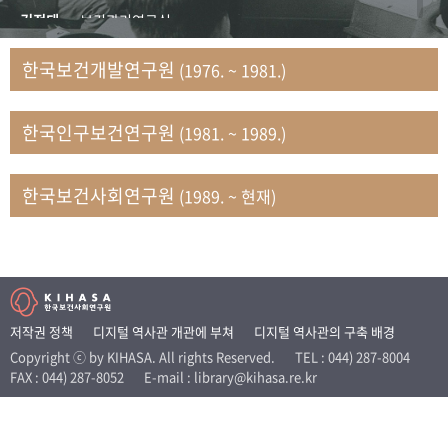
+1
성과 50선
숫자로 보는 50년
50
주년 광장
김정태
보건관리연구실
세계와 함께 한 KIHASA
김지자
연구부 사회개발담당실
한국보건개발연구원
(1976. ~ 1981.)
김태룡
조사평가부 연구과
VR 역사관
남정자
보건의료연구실 국민건강조사팀
한국인구보건연구원
(1981. ~ 1989.)
문현상
가족복지연구실 인구가족연구팀
박인화
보건정책연구실
박재빈
연구부 인구역학담당실
한국보건사회연구원
(1989. ~ 현재)
변종화
보건정책연구실 건강증진팀
서문희
복지서비스연구실
송건용
보건정책연구실
송태민
정보통계연구실 빅데이터연구센터
신희설
사업개발부 국제협력연구실
저작권 정책
디지털 역사관 개관에 부쳐
디지털 역사관의 구축 배경
이규식
의료보험연구실
Copyright ⓒ by KIHASA. All rights Reserved.
TEL : 044) 287-8004
FAX : 044) 287-8052
E-mail : library@kihasa.re.kr
이문기
훈련부
이임전
인구연구실
임종권
보건제도연구실