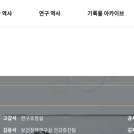
 역사
연구 역사
기록물 아카이브
온 길
정책과 연구
사진 아카이브
 변천사
키워드로 보는 연구 역사
문서 기록물
 기관장
연구자들
행정박물
 사람들
간행물 변천사
영상 기록물
고갑석
연구조정실
공
김응석
보건정책연구실 건강증진팀
김