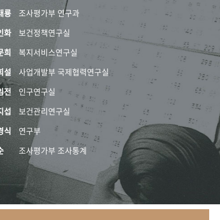
태룡
조사평가부 연구과
인화
보건정책연구실
문희
복지서비스연구실
희설
사업개발부 국제협력연구실
임전
인구연구실
지섭
보건관리연구실
경식
연구부
순
조사평가부 조사통계