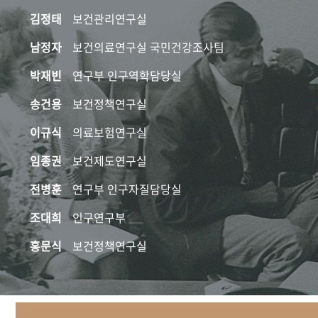
김정태
보건관리연구실
남정자
보건의료연구실 국민건강조사팀
박재빈
연구부 인구역학담당실
송건용
보건정책연구실
이규식
의료보험연구실
임종권
보건제도연구실
전병훈
연구부 인구자질담당실
조대희
인구연구부
홍문식
보건정책연구실