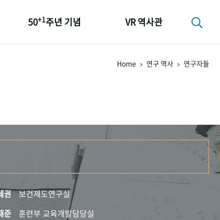
+1
50
주년 기념
VR 역사관
성과 50선
Home
연구 역사
연구자들
숫자로 보는 50년
+1
50
주년 광장
세계와 함께 한 KIHASA
세권
보건제도연구실
재준
훈련부 교육개발담당실