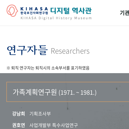
기관
걸어
기관
연구자들
Researchers
역대
※ 퇴직 연구자는 퇴직시의 소속부서를 표기하였음
연구원
가족계획연구원
(1971. ~ 1981.)
강남희
기획조사부
권호연
사업개발부 특수사업연구