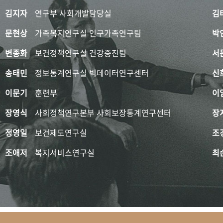
김지자
연구부 사회개발담당실
김
문현상
가족복지연구실 인구가족연구팀
박
변종화
보건정책연구실 건강증진팀
서
송태민
정보통계연구실 빅데이터연구센터
신
이문기
훈련부
이
장영식
사회정책연구본부 사회보장통계연구센터
장
정영일
보건제도연구실
조
조애저
복지서비스연구실
최