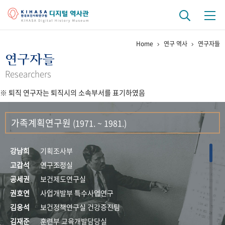
Home
연구 역사
연구자들
기관 역사
연구자들
걸어온 길
기관 변천사
역대 기관장
연구원 사람들
Researchers
※ 퇴직 연구자는 퇴직시의 소속부서를 표기하였음
연구 역사
정책과 연구
키워드로 보는 연구 역사
연구자들
가족계획연구원
(1971. ~ 1981.)
간행물 변천사
강남희
기획조사부
기록물 아카이브
고갑석
연구조정실
공세권
보건제도연구실
사진 아카이브
문서 기록물
행정박물
영상 기록물
권호연
사업개발부 특수사업연구
김응석
보건정책연구실 건강증진팀
+1
50
주년 기념
김재준
훈련부 교육개발담당실