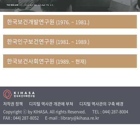
+1
성과 50선
숫자로 보는 50년
50
주년 광장
김정태
보건관리연구실
세계와 함께 한 KIHASA
김지자
연구부 사회개발담당실
한국보건개발연구원
(1976. ~ 1981.)
김태룡
조사평가부 연구과
VR 역사관
남정자
보건의료연구실 국민건강조사팀
한국인구보건연구원
(1981. ~ 1989.)
문현상
가족복지연구실 인구가족연구팀
박인화
보건정책연구실
박재빈
연구부 인구역학담당실
한국보건사회연구원
(1989. ~ 현재)
변종화
보건정책연구실 건강증진팀
서문희
복지서비스연구실
송건용
보건정책연구실
송태민
정보통계연구실 빅데이터연구센터
신희설
사업개발부 국제협력연구실
저작권 정책
디지털 역사관 개관에 부쳐
디지털 역사관의 구축 배경
이규식
의료보험연구실
Copyright ⓒ by KIHASA. All rights Reserved.
TEL : 044) 287-8004
FAX : 044) 287-8052
E-mail : library@kihasa.re.kr
이문기
훈련부
이임전
인구연구실
임종권
보건제도연구실