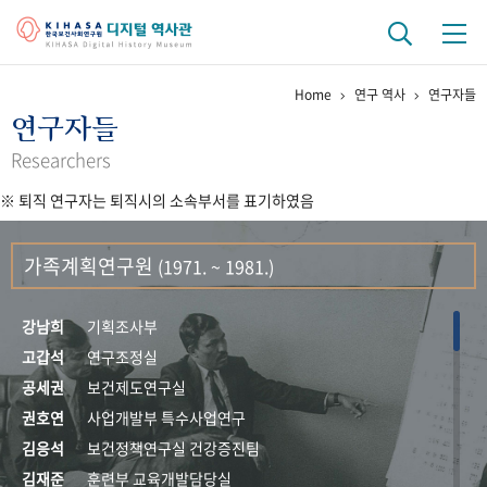
Home
연구 역사
연구자들
기관 역사
연구자들
걸어온 길
기관 변천사
역대 기관장
연구원 사람들
Researchers
※ 퇴직 연구자는 퇴직시의 소속부서를 표기하였음
연구 역사
정책과 연구
키워드로 보는 연구 역사
연구자들
가족계획연구원
(1971. ~ 1981.)
간행물 변천사
강남희
기획조사부
기록물 아카이브
고갑석
연구조정실
공세권
보건제도연구실
사진 아카이브
문서 기록물
행정박물
영상 기록물
권호연
사업개발부 특수사업연구
김응석
보건정책연구실 건강증진팀
+1
50
주년 기념
김재준
훈련부 교육개발담당실