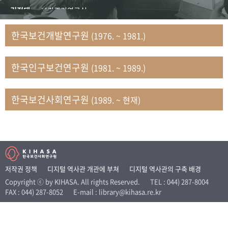
+1
성과 50선
숫자로 보는 50년
50
주년 광장
김정태
보건관리연구실
세계와 함께 한 KIHASA
김지자
연구부 사회개발담당실
한국보건개발연구원
(1976. ~ 1981.)
김태룡
조사평가부 연구과
VR 역사관
남정자
보건의료연구실 국민건강조사팀
한국인구보건연구원
(1981. ~ 1989.)
문현상
가족복지연구실 인구가족연구팀
박인화
보건정책연구실
박재빈
연구부 인구역학담당실
한국보건사회연구원
(1989. ~ 현재)
변종화
보건정책연구실 건강증진팀
서문희
복지서비스연구실
송건용
보건정책연구실
송태민
정보통계연구실 빅데이터연구센터
신희설
사업개발부 국제협력연구실
저작권 정책
디지털 역사관 개관에 부쳐
디지털 역사관의 구축 배경
이규식
의료보험연구실
Copyright ⓒ by KIHASA. All rights Reserved.
TEL : 044) 287-8004
FAX : 044) 287-8052
E-mail : library@kihasa.re.kr
이문기
훈련부
이임전
인구연구실
임종권
보건제도연구실