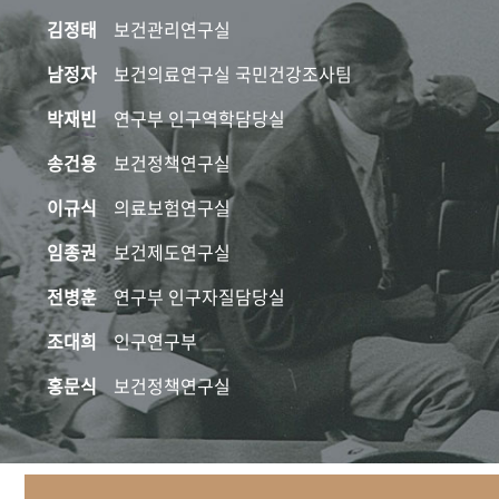
김정태
보건관리연구실
남정자
보건의료연구실 국민건강조사팀
박재빈
연구부 인구역학담당실
송건용
보건정책연구실
이규식
의료보험연구실
임종권
보건제도연구실
전병훈
연구부 인구자질담당실
조대희
인구연구부
홍문식
보건정책연구실