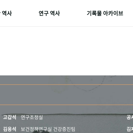
 역사
연구 역사
기록물 아카이브
온 길
정책과 연구
사진 아카이브
 변천사
키워드로 보는 연구 역사
문서 기록물
 기관장
연구자들
행정박물
 사람들
간행물 변천사
영상 기록물
고갑석
연구조정실
공
김응석
보건정책연구실 건강증진팀
김