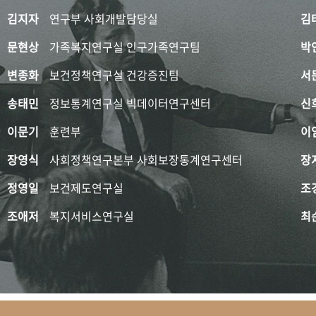
김지자
연구부 사회개발담당실
김
문현상
가족복지연구실 인구가족연구팀
박
변종화
보건정책연구실 건강증진팀
서
송태민
정보통계연구실 빅데이터연구센터
신
이문기
훈련부
이
장영식
사회정책연구본부 사회보장통계연구센터
장
정영일
보건제도연구실
조
조애저
복지서비스연구실
최