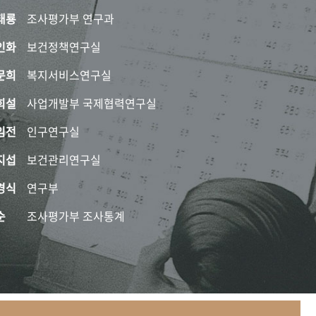
태룡
조사평가부 연구과
인화
보건정책연구실
문희
복지서비스연구실
희설
사업개발부 국제협력연구실
임전
인구연구실
지섭
보건관리연구실
경식
연구부
순
조사평가부 조사통계