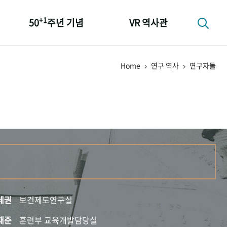
+1
50
주년 기념
VR 역사관
성과 50선
Home
연구 역사
연구자들
숫자로 보는 50년
+1
50
주년 광장
세계와 함께 한 KIHASA
세권
보건제도연구실
재준
훈련부 교육개발담당실