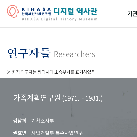
기관
걸어
기관
연구자들
Researchers
역대
※ 퇴직 연구자는 퇴직시의 소속부서를 표기하였음
연구원
가족계획연구원
(1971. ~ 1981.)
강남희
기획조사부
권호연
사업개발부 특수사업연구