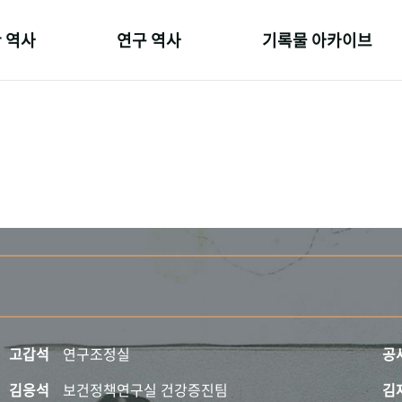
 역사
연구 역사
기록물 아카이브
온 길
정책과 연구
사진 아카이브
 변천사
키워드로 보는 연구 역사
문서 기록물
 기관장
연구자들
행정박물
 사람들
간행물 변천사
영상 기록물
고갑석
연구조정실
공
김응석
보건정책연구실 건강증진팀
김