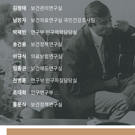
김정태
보건관리연구실
남정자
보건의료연구실 국민건강조사팀
박재빈
연구부 인구역학담당실
송건용
보건정책연구실
이규식
의료보험연구실
임종권
보건제도연구실
전병훈
연구부 인구자질담당실
조대희
인구연구부
홍문식
보건정책연구실