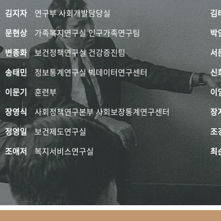
김지자
연구부 사회개발담당실
김
문현상
가족복지연구실 인구가족연구팀
박
변종화
보건정책연구실 건강증진팀
서
송태민
정보통계연구실 빅데이터연구센터
신
이문기
훈련부
이
장영식
사회정책연구본부 사회보장통계연구센터
장
정영일
보건제도연구실
조
조애저
복지서비스연구실
최