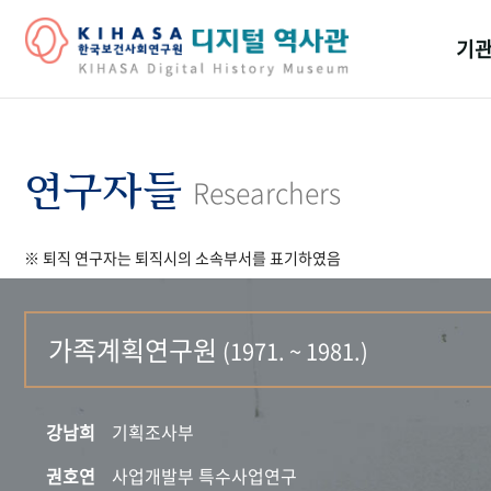
기관
걸어
기관
연구자들
Researchers
역대
※ 퇴직 연구자는 퇴직시의 소속부서를 표기하였음
연구원
가족계획연구원
(1971. ~ 1981.)
강남희
기획조사부
권호연
사업개발부 특수사업연구