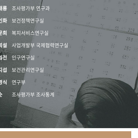
태룡
조사평가부 연구과
인화
보건정책연구실
문희
복지서비스연구실
희설
사업개발부 국제협력연구실
임전
인구연구실
지섭
보건관리연구실
경식
연구부
순
조사평가부 조사통계