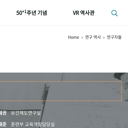
+1
50
주년 기념
VR 역사관
성과 50선
Home
연구 역사
연구자들
숫자로 보는 50년
+1
50
주년 광장
세계와 함께 한 KIHASA
세권
보건제도연구실
재준
훈련부 교육개발담당실