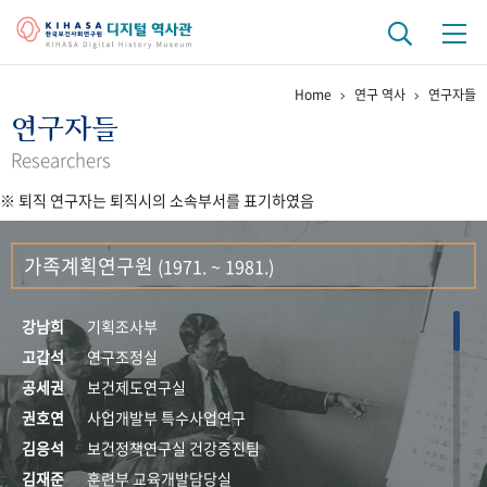
Home
연구 역사
연구자들
기관 역사
연구자들
걸어온 길
기관 변천사
역대 기관장
연구원 사람들
Researchers
※ 퇴직 연구자는 퇴직시의 소속부서를 표기하였음
연구 역사
정책과 연구
키워드로 보는 연구 역사
연구자들
가족계획연구원
(1971. ~ 1981.)
간행물 변천사
강남희
기획조사부
기록물 아카이브
고갑석
연구조정실
공세권
보건제도연구실
사진 아카이브
문서 기록물
행정박물
영상 기록물
권호연
사업개발부 특수사업연구
김응석
보건정책연구실 건강증진팀
+1
50
주년 기념
김재준
훈련부 교육개발담당실