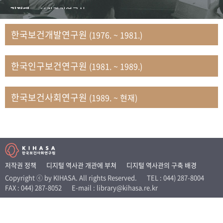
+1
성과 50선
숫자로 보는 50년
50
주년 광장
김정태
보건관리연구실
세계와 함께 한 KIHASA
김지자
연구부 사회개발담당실
한국보건개발연구원
(1976. ~ 1981.)
김태룡
조사평가부 연구과
VR 역사관
남정자
보건의료연구실 국민건강조사팀
한국인구보건연구원
(1981. ~ 1989.)
문현상
가족복지연구실 인구가족연구팀
박인화
보건정책연구실
박재빈
연구부 인구역학담당실
한국보건사회연구원
(1989. ~ 현재)
변종화
보건정책연구실 건강증진팀
서문희
복지서비스연구실
송건용
보건정책연구실
송태민
정보통계연구실 빅데이터연구센터
신희설
사업개발부 국제협력연구실
저작권 정책
디지털 역사관 개관에 부쳐
디지털 역사관의 구축 배경
이규식
의료보험연구실
Copyright ⓒ by KIHASA. All rights Reserved.
TEL : 044) 287-8004
FAX : 044) 287-8052
E-mail : library@kihasa.re.kr
이문기
훈련부
이임전
인구연구실
임종권
보건제도연구실