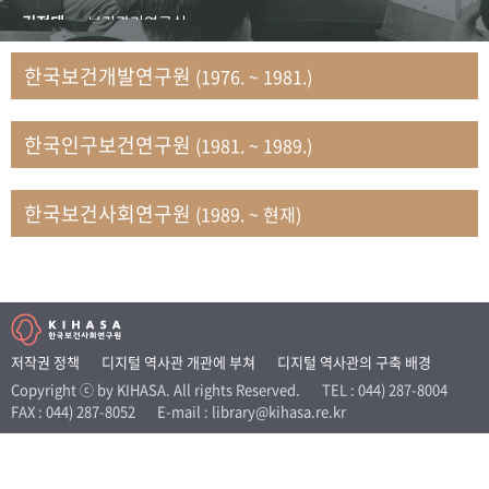
+1
성과 50선
숫자로 보는 50년
50
주년 광장
김정태
보건관리연구실
세계와 함께 한 KIHASA
김지자
연구부 사회개발담당실
한국보건개발연구원
(1976. ~ 1981.)
김태룡
조사평가부 연구과
VR 역사관
남정자
보건의료연구실 국민건강조사팀
한국인구보건연구원
(1981. ~ 1989.)
문현상
가족복지연구실 인구가족연구팀
박인화
보건정책연구실
박재빈
연구부 인구역학담당실
한국보건사회연구원
(1989. ~ 현재)
변종화
보건정책연구실 건강증진팀
서문희
복지서비스연구실
송건용
보건정책연구실
송태민
정보통계연구실 빅데이터연구센터
신희설
사업개발부 국제협력연구실
저작권 정책
디지털 역사관 개관에 부쳐
디지털 역사관의 구축 배경
이규식
의료보험연구실
Copyright ⓒ by KIHASA. All rights Reserved.
TEL : 044) 287-8004
FAX : 044) 287-8052
E-mail : library@kihasa.re.kr
이문기
훈련부
이임전
인구연구실
임종권
보건제도연구실