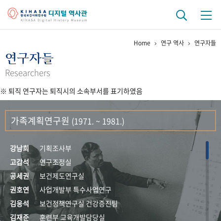
Home
연구 역사
연구자들
기관 역사
연구자들
걸어온 길
기관 변천사
역대 기관장
연구원 사람들
Researchers
※ 퇴직 연구자는 퇴직시의 소속부서를 표기하였음
연구 역사
정책과 연구
키워드로 보는 연구 역사
연구자들
가족계획연구원
(1971. ~ 1981.)
간행물 변천사
강남희
기획조사부
기록물 아카이브
고갑석
연구조정실
공세권
보건제도연구실
사진 아카이브
문서 기록물
행정박물
영상 기록물
권호연
사업개발부 특수사업연구
김응석
보건정책연구실 건강증진팀
+1
50
주년 기념
김재준
훈련부 교육개발담당실