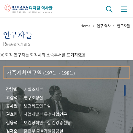
Home
연구 역사
연구자들
기관 역사
연구자들
걸어온 길
기관 변천사
역대 기관장
연구원 사람들
Researchers
※ 퇴직 연구자는 퇴직시의 소속부서를 표기하였음
연구 역사
정책과 연구
키워드로 보는 연구 역사
연구자들
가족계획연구원
(1971. ~ 1981.)
간행물 변천사
강남희
기획조사부
기록물 아카이브
고갑석
연구조정실
공세권
보건제도연구실
사진 아카이브
문서 기록물
행정박물
영상 기록물
권호연
사업개발부 특수사업연구
김응석
보건정책연구실 건강증진팀
+1
50
주년 기념
김재준
훈련부 교육개발담당실