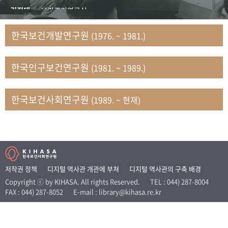
+1
성과 50선
숫자로 보는 50년
50
주년 광장
김정태
보건관리연구실
세계와 함께 한 KIHASA
김지자
연구부 사회개발담당실
한국보건개발연구원
(1976. ~ 1981.)
김태룡
조사평가부 연구과
VR 역사관
남정자
보건의료연구실 국민건강조사팀
한국인구보건연구원
(1981. ~ 1989.)
문현상
가족복지연구실 인구가족연구팀
박인화
보건정책연구실
박재빈
연구부 인구역학담당실
한국보건사회연구원
(1989. ~ 현재)
변종화
보건정책연구실 건강증진팀
서문희
복지서비스연구실
송건용
보건정책연구실
송태민
정보통계연구실 빅데이터연구센터
신희설
사업개발부 국제협력연구실
저작권 정책
디지털 역사관 개관에 부쳐
디지털 역사관의 구축 배경
이규식
의료보험연구실
Copyright ⓒ by KIHASA. All rights Reserved.
TEL : 044) 287-8004
FAX : 044) 287-8052
E-mail : library@kihasa.re.kr
이문기
훈련부
이임전
인구연구실
임종권
보건제도연구실