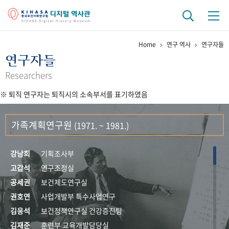
Home
연구 역사
연구자들
기관 역사
연구자들
걸어온 길
기관 변천사
역대 기관장
연구원 사람들
Researchers
※ 퇴직 연구자는 퇴직시의 소속부서를 표기하였음
연구 역사
정책과 연구
키워드로 보는 연구 역사
연구자들
가족계획연구원
(1971. ~ 1981.)
간행물 변천사
강남희
기획조사부
기록물 아카이브
고갑석
연구조정실
공세권
보건제도연구실
사진 아카이브
문서 기록물
행정박물
영상 기록물
권호연
사업개발부 특수사업연구
김응석
보건정책연구실 건강증진팀
+1
50
주년 기념
김재준
훈련부 교육개발담당실