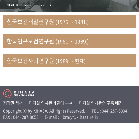
+1
성과 50선
숫자로 보는 50년
50
주년 광장
김정태
보건관리연구실
세계와 함께 한 KIHASA
김지자
연구부 사회개발담당실
한국보건개발연구원
(1976. ~ 1981.)
김태룡
조사평가부 연구과
VR 역사관
남정자
보건의료연구실 국민건강조사팀
한국인구보건연구원
(1981. ~ 1989.)
문현상
가족복지연구실 인구가족연구팀
박인화
보건정책연구실
박재빈
연구부 인구역학담당실
한국보건사회연구원
(1989. ~ 현재)
변종화
보건정책연구실 건강증진팀
서문희
복지서비스연구실
송건용
보건정책연구실
송태민
정보통계연구실 빅데이터연구센터
신희설
사업개발부 국제협력연구실
저작권 정책
디지털 역사관 개관에 부쳐
디지털 역사관의 구축 배경
이규식
의료보험연구실
Copyright ⓒ by KIHASA. All rights Reserved.
TEL : 044) 287-8004
FAX : 044) 287-8052
E-mail : library@kihasa.re.kr
이문기
훈련부
이임전
인구연구실
임종권
보건제도연구실