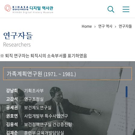
Home
연구 역사
연구자들
기관 역사
연구자들
걸어온 길
기관 변천사
역대 기관장
연구원 사람들
Researchers
※ 퇴직 연구자는 퇴직시의 소속부서를 표기하였음
연구 역사
정책과 연구
키워드로 보는 연구 역사
연구자들
가족계획연구원
(1971. ~ 1981.)
간행물 변천사
강남희
기획조사부
기록물 아카이브
고갑석
연구조정실
공세권
보건제도연구실
사진 아카이브
문서 기록물
행정박물
영상 기록물
권호연
사업개발부 특수사업연구
김응석
보건정책연구실 건강증진팀
+1
50
주년 기념
김재준
훈련부 교육개발담당실