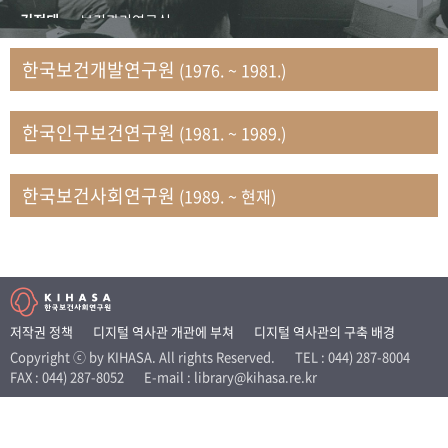
+1
성과 50선
숫자로 보는 50년
50
주년 광장
김정태
보건관리연구실
세계와 함께 한 KIHASA
김지자
연구부 사회개발담당실
한국보건개발연구원
(1976. ~ 1981.)
김태룡
조사평가부 연구과
VR 역사관
남정자
보건의료연구실 국민건강조사팀
한국인구보건연구원
(1981. ~ 1989.)
문현상
가족복지연구실 인구가족연구팀
박인화
보건정책연구실
박재빈
연구부 인구역학담당실
한국보건사회연구원
(1989. ~ 현재)
변종화
보건정책연구실 건강증진팀
서문희
복지서비스연구실
송건용
보건정책연구실
송태민
정보통계연구실 빅데이터연구센터
신희설
사업개발부 국제협력연구실
저작권 정책
디지털 역사관 개관에 부쳐
디지털 역사관의 구축 배경
이규식
의료보험연구실
Copyright ⓒ by KIHASA. All rights Reserved.
TEL : 044) 287-8004
FAX : 044) 287-8052
E-mail : library@kihasa.re.kr
이문기
훈련부
이임전
인구연구실
임종권
보건제도연구실