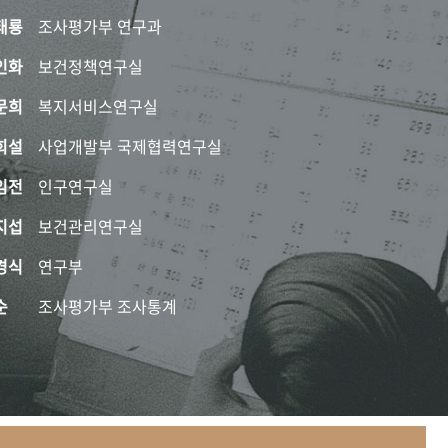
태룡
조사평가부 연구과
인화
보건정책연구실
문희
복지서비스연구실
희설
사업개발부 국제협력연구실
임전
인구연구실
지섭
보건관리연구실
경식
연구부
순
조사평가부 조사통계