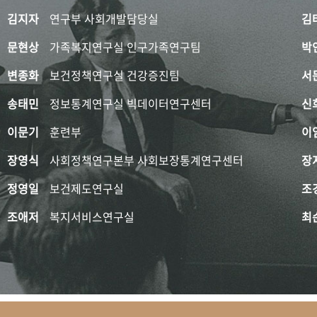
김지자
연구부 사회개발담당실
김
문현상
가족복지연구실 인구가족연구팀
박
변종화
보건정책연구실 건강증진팀
서
송태민
정보통계연구실 빅데이터연구센터
신
이문기
훈련부
이
장영식
사회정책연구본부 사회보장통계연구센터
장
정영일
보건제도연구실
조
조애저
복지서비스연구실
최