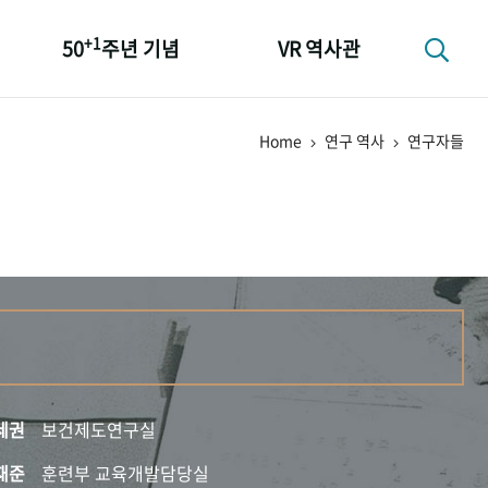
+1
50
주년 기념
VR 역사관
성과 50선
Home
연구 역사
연구자들
숫자로 보는 50년
+1
50
주년 광장
세계와 함께 한 KIHASA
세권
보건제도연구실
재준
훈련부 교육개발담당실