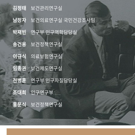
김정태
보건관리연구실
남정자
보건의료연구실 국민건강조사팀
박재빈
연구부 인구역학담당실
송건용
보건정책연구실
이규식
의료보험연구실
임종권
보건제도연구실
전병훈
연구부 인구자질담당실
조대희
인구연구부
홍문식
보건정책연구실