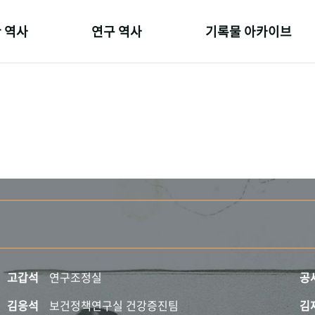
 역사
연구 역사
기록물 아카이브
온 길
정책과 연구
사진 아카이브
 변천사
키워드로 보는 연구 역사
문서 기록물
 기관장
연구자들
행정박물
 사람들
간행물 변천사
영상 기록물
고갑석
연구조정실
공
김응석
보건정책연구실 건강증진팀
김