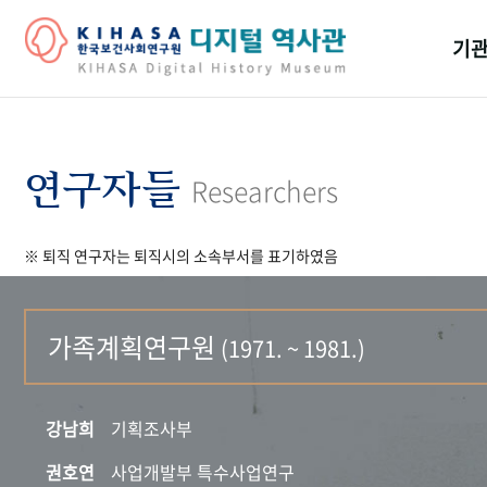
기관
걸어
기관
연구자들
Researchers
역대
※ 퇴직 연구자는 퇴직시의 소속부서를 표기하였음
연구원
가족계획연구원
(1971. ~ 1981.)
강남희
기획조사부
권호연
사업개발부 특수사업연구