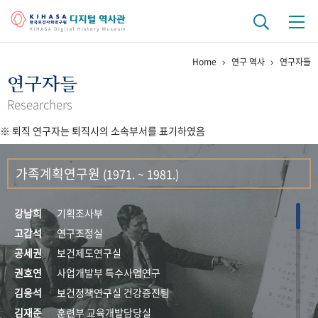
Home
연구 역사
연구자들
기관 역사
연구자들
걸어온 길
기관 변천사
역대 기관장
연구원 사람들
Researchers
※ 퇴직 연구자는 퇴직시의 소속부서를 표기하였음
연구 역사
정책과 연구
키워드로 보는 연구 역사
연구자들
가족계획연구원
(1971. ~ 1981.)
간행물 변천사
강남희
기획조사부
기록물 아카이브
고갑석
연구조정실
공세권
보건제도연구실
사진 아카이브
문서 기록물
행정박물
영상 기록물
권호연
사업개발부 특수사업연구
김응석
보건정책연구실 건강증진팀
+1
50
주년 기념
김재준
훈련부 교육개발담당실