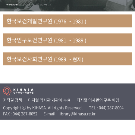
+1
성과 50선
숫자로 보는 50년
50
주년 광장
김정태
보건관리연구실
세계와 함께 한 KIHASA
김지자
연구부 사회개발담당실
한국보건개발연구원
(1976. ~ 1981.)
김태룡
조사평가부 연구과
VR 역사관
남정자
보건의료연구실 국민건강조사팀
한국인구보건연구원
(1981. ~ 1989.)
문현상
가족복지연구실 인구가족연구팀
박인화
보건정책연구실
박재빈
연구부 인구역학담당실
한국보건사회연구원
(1989. ~ 현재)
변종화
보건정책연구실 건강증진팀
서문희
복지서비스연구실
송건용
보건정책연구실
송태민
정보통계연구실 빅데이터연구센터
신희설
사업개발부 국제협력연구실
저작권 정책
디지털 역사관 개관에 부쳐
디지털 역사관의 구축 배경
이규식
의료보험연구실
Copyright ⓒ by KIHASA. All rights Reserved.
TEL : 044) 287-8004
FAX : 044) 287-8052
E-mail : library@kihasa.re.kr
이문기
훈련부
이임전
인구연구실
임종권
보건제도연구실