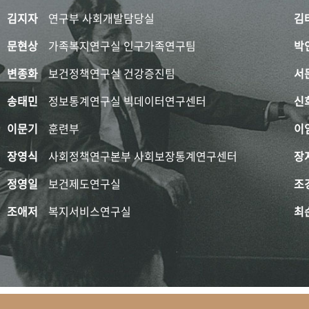
김지자
연구부 사회개발담당실
김
문현상
가족복지연구실 인구가족연구팀
박
변종화
보건정책연구실 건강증진팀
서
송태민
정보통계연구실 빅데이터연구센터
신
이문기
훈련부
이
장영식
사회정책연구본부 사회보장통계연구센터
장
정영일
보건제도연구실
조
조애저
복지서비스연구실
최