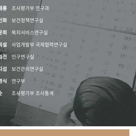
태룡
조사평가부 연구과
인화
보건정책연구실
문희
복지서비스연구실
희설
사업개발부 국제협력연구실
임전
인구연구실
지섭
보건관리연구실
경식
연구부
순
조사평가부 조사통계