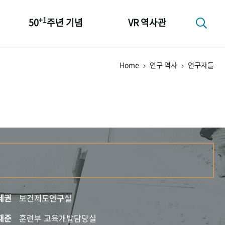
+1
50
주년 기념
VR 역사관
성과 50선
Home
연구 역사
연구자들
숫자로 보는 50년
+1
50
주년 광장
세계와 함께 한 KIHASA
세권
보건제도연구실
재준
훈련부 교육개발담당실