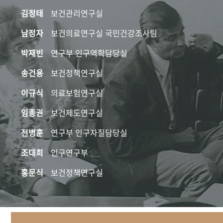
김정태
보건관리연구실
남정자
보건의료연구실 국민건강조사팀
박재빈
연구부 인구역학담당실
송건용
보건정책연구실
이규식
의료보험연구실
임종권
보건제도연구실
전병훈
연구부 인구자질담당실
조대희
인구연구부
홍문식
보건정책연구실