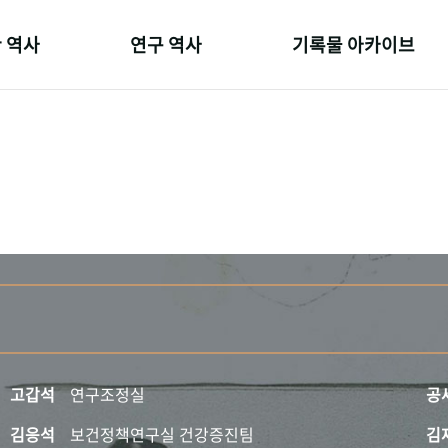
 역사
연구 역사
기록물 아카이브
온 길
정책과 연구
사진 아카이브
 변천사
키워드로 보는 연구 역사
문서 기록물
 기관장
연구자들
행정박물
 사람들
간행물 변천사
영상 기록물
고갑석
연구조정실
공
김응석
보건정책연구실 건강증진팀
김