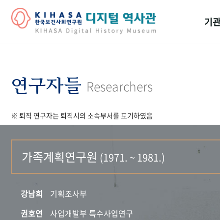
기관
걸어
기관
연구자들
Researchers
역대
※ 퇴직 연구자는 퇴직시의 소속부서를 표기하였음
연구원
가족계획연구원
(1971. ~ 1981.)
강남희
기획조사부
권호연
사업개발부 특수사업연구