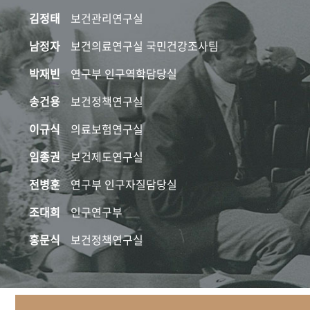
김정태
보건관리연구실
남정자
보건의료연구실 국민건강조사팀
박재빈
연구부 인구역학담당실
송건용
보건정책연구실
이규식
의료보험연구실
임종권
보건제도연구실
전병훈
연구부 인구자질담당실
조대희
인구연구부
홍문식
보건정책연구실