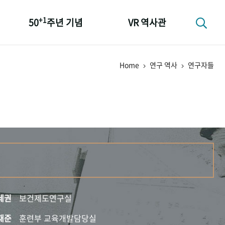
+1
50
주년 기념
VR 역사관
성과 50선
Home
연구 역사
연구자들
숫자로 보는 50년
+1
50
주년 광장
세계와 함께 한 KIHASA
세권
보건제도연구실
재준
훈련부 교육개발담당실