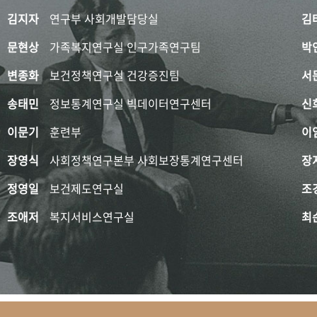
김지자
연구부 사회개발담당실
김
문현상
가족복지연구실 인구가족연구팀
박
변종화
보건정책연구실 건강증진팀
서
송태민
정보통계연구실 빅데이터연구센터
신
이문기
훈련부
이
장영식
사회정책연구본부 사회보장통계연구센터
장
정영일
보건제도연구실
조
조애저
복지서비스연구실
최