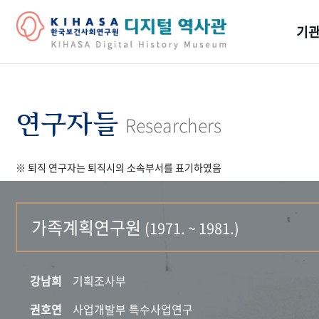
기관
걸어
기관
연구자들
Researchers
역대
※ 퇴직 연구자는 퇴직시의 소속부서를 표기하였음
연구원
가족계획연구원
(1971. ~ 1981.)
강남희
기획조사부
권호연
사업개발부 특수사업연구