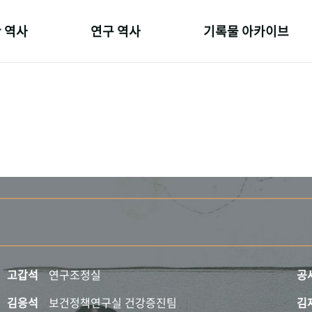
 역사
연구 역사
기록물 아카이브
온 길
정책과 연구
사진 아카이브
 변천사
키워드로 보는 연구 역사
문서 기록물
 기관장
연구자들
행정박물
 사람들
간행물 변천사
영상 기록물
고갑석
연구조정실
공
김응석
보건정책연구실 건강증진팀
김