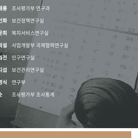
태룡
조사평가부 연구과
인화
보건정책연구실
문희
복지서비스연구실
희설
사업개발부 국제협력연구실
임전
인구연구실
지섭
보건관리연구실
경식
연구부
순
조사평가부 조사통계