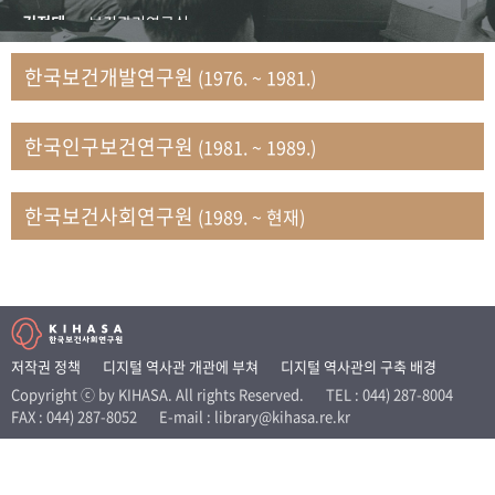
+1
성과 50선
숫자로 보는 50년
50
주년 광장
김정태
보건관리연구실
세계와 함께 한 KIHASA
김지자
연구부 사회개발담당실
한국보건개발연구원
(1976. ~ 1981.)
김태룡
조사평가부 연구과
VR 역사관
남정자
보건의료연구실 국민건강조사팀
한국인구보건연구원
(1981. ~ 1989.)
문현상
가족복지연구실 인구가족연구팀
박인화
보건정책연구실
박재빈
연구부 인구역학담당실
한국보건사회연구원
(1989. ~ 현재)
변종화
보건정책연구실 건강증진팀
서문희
복지서비스연구실
송건용
보건정책연구실
송태민
정보통계연구실 빅데이터연구센터
신희설
사업개발부 국제협력연구실
저작권 정책
디지털 역사관 개관에 부쳐
디지털 역사관의 구축 배경
이규식
의료보험연구실
Copyright ⓒ by KIHASA. All rights Reserved.
TEL : 044) 287-8004
FAX : 044) 287-8052
E-mail : library@kihasa.re.kr
이문기
훈련부
이임전
인구연구실
임종권
보건제도연구실