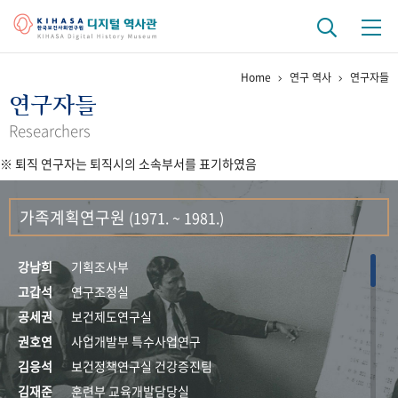
Home
연구 역사
연구자들
기관 역사
연구자들
걸어온 길
기관 변천사
역대 기관장
연구원 사람들
Researchers
※ 퇴직 연구자는 퇴직시의 소속부서를 표기하였음
연구 역사
정책과 연구
키워드로 보는 연구 역사
연구자들
가족계획연구원
(1971. ~ 1981.)
간행물 변천사
강남희
기획조사부
기록물 아카이브
고갑석
연구조정실
공세권
보건제도연구실
사진 아카이브
문서 기록물
행정박물
영상 기록물
권호연
사업개발부 특수사업연구
김응석
보건정책연구실 건강증진팀
+1
50
주년 기념
김재준
훈련부 교육개발담당실