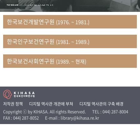
+1
성과 50선
숫자로 보는 50년
50
주년 광장
김정태
보건관리연구실
세계와 함께 한 KIHASA
김지자
연구부 사회개발담당실
한국보건개발연구원
(1976. ~ 1981.)
김태룡
조사평가부 연구과
VR 역사관
남정자
보건의료연구실 국민건강조사팀
한국인구보건연구원
(1981. ~ 1989.)
문현상
가족복지연구실 인구가족연구팀
박인화
보건정책연구실
박재빈
연구부 인구역학담당실
한국보건사회연구원
(1989. ~ 현재)
변종화
보건정책연구실 건강증진팀
서문희
복지서비스연구실
송건용
보건정책연구실
송태민
정보통계연구실 빅데이터연구센터
신희설
사업개발부 국제협력연구실
저작권 정책
디지털 역사관 개관에 부쳐
디지털 역사관의 구축 배경
이규식
의료보험연구실
Copyright ⓒ by KIHASA. All rights Reserved.
TEL : 044) 287-8004
FAX : 044) 287-8052
E-mail : library@kihasa.re.kr
이문기
훈련부
이임전
인구연구실
임종권
보건제도연구실