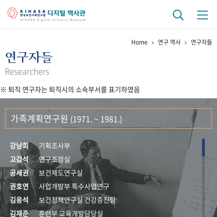
Home
연구 역사
연구자들
기관 역사
연구자들
걸어온 길
기관 변천사
역대 기관장
연구원 사람들
Researchers
※ 퇴직 연구자는 퇴직시의 소속부서를 표기하였음
연구 역사
정책과 연구
키워드로 보는 연구 역사
연구자들
가족계획연구원
(1971. ~ 1981.)
간행물 변천사
강남희
기획조사부
기록물 아카이브
고갑석
연구조정실
공세권
보건제도연구실
사진 아카이브
문서 기록물
행정박물
영상 기록물
권호연
사업개발부 특수사업연구
김응석
보건정책연구실 건강증진팀
+1
50
주년 기념
김재준
훈련부 교육개발담당실