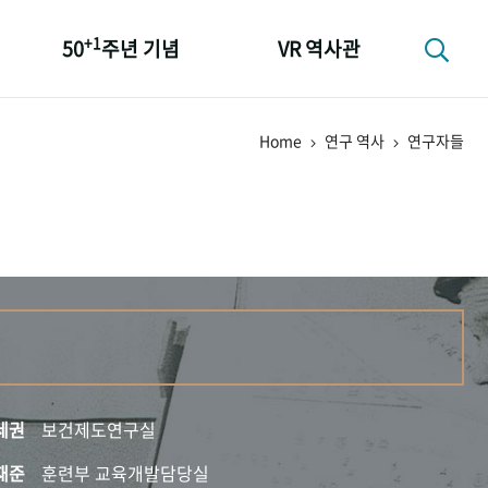
+1
50
주년 기념
VR 역사관
성과 50선
Home
연구 역사
연구자들
숫자로 보는 50년
+1
50
주년 광장
세계와 함께 한 KIHASA
세권
보건제도연구실
재준
훈련부 교육개발담당실