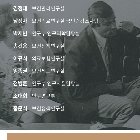
김정태
보건관리연구실
남정자
보건의료연구실 국민건강조사팀
박재빈
연구부 인구역학담당실
송건용
보건정책연구실
이규식
의료보험연구실
임종권
보건제도연구실
전병훈
연구부 인구자질담당실
조대희
인구연구부
홍문식
보건정책연구실