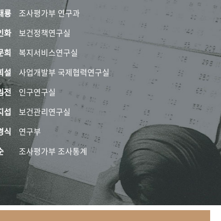
태룡
조사평가부 연구과
인화
보건정책연구실
문희
복지서비스연구실
희설
사업개발부 국제협력연구실
임전
인구연구실
지섭
보건관리연구실
경식
연구부
순
조사평가부 조사통계