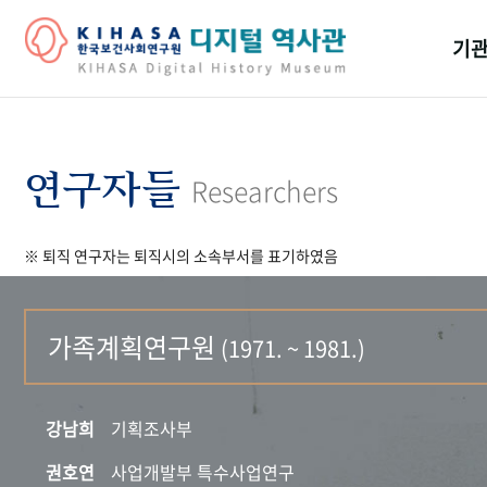
기관
걸어
기관
연구자들
Researchers
역대
※ 퇴직 연구자는 퇴직시의 소속부서를 표기하였음
연구원
가족계획연구원
(1971. ~ 1981.)
강남희
기획조사부
권호연
사업개발부 특수사업연구