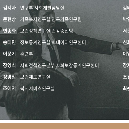
김지자
연구부 사회개발담당실
김
문현상
가족복지연구실 인구가족연구팀
박
변종화
보건정책연구실 건강증진팀
서
송태민
정보통계연구실 빅데이터연구센터
신
이문기
훈련부
이
장영식
사회정책연구본부 사회보장통계연구센터
장
정영일
보건제도연구실
조
조애저
복지서비스연구실
최