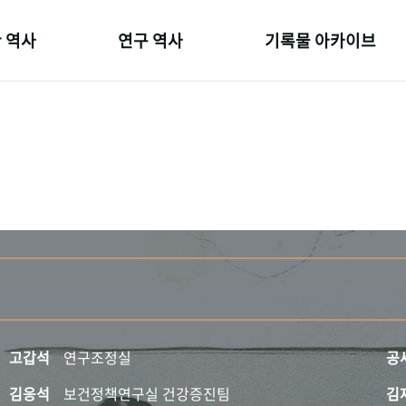
 역사
연구 역사
기록물 아카이브
온 길
정책과 연구
사진 아카이브
 변천사
키워드로 보는 연구 역사
문서 기록물
 기관장
연구자들
행정박물
 사람들
간행물 변천사
영상 기록물
고갑석
연구조정실
공
김응석
보건정책연구실 건강증진팀
김