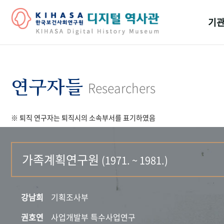
기관
걸어
기관
연구자들
Researchers
역대
※ 퇴직 연구자는 퇴직시의 소속부서를 표기하였음
연구원
가족계획연구원
(1971. ~ 1981.)
강남희
기획조사부
권호연
사업개발부 특수사업연구