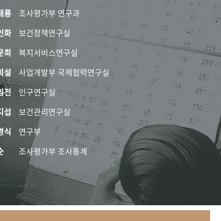
태룡
조사평가부 연구과
인화
보건정책연구실
문희
복지서비스연구실
희설
사업개발부 국제협력연구실
임전
인구연구실
지섭
보건관리연구실
경식
연구부
순
조사평가부 조사통계