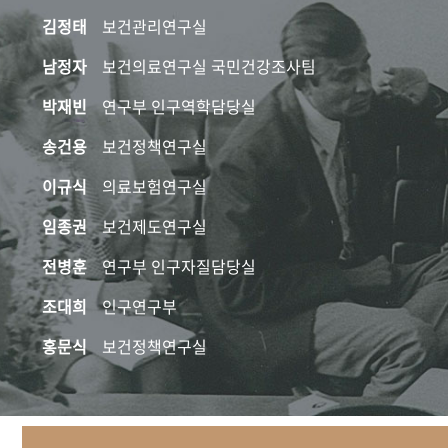
김정태
보건관리연구실
남정자
보건의료연구실 국민건강조사팀
박재빈
연구부 인구역학담당실
송건용
보건정책연구실
이규식
의료보험연구실
임종권
보건제도연구실
전병훈
연구부 인구자질담당실
조대희
인구연구부
홍문식
보건정책연구실