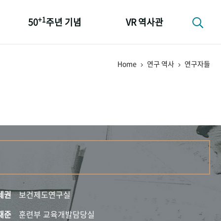
+1
50
주년 기념
VR 역사관
성과 50선
Home
연구 역사
연구자들
숫자로 보는 50년
+1
50
주년 광장
세계와 함께 한 KIHASA
세권
보건제도연구실
재준
훈련부 교육개발담당실