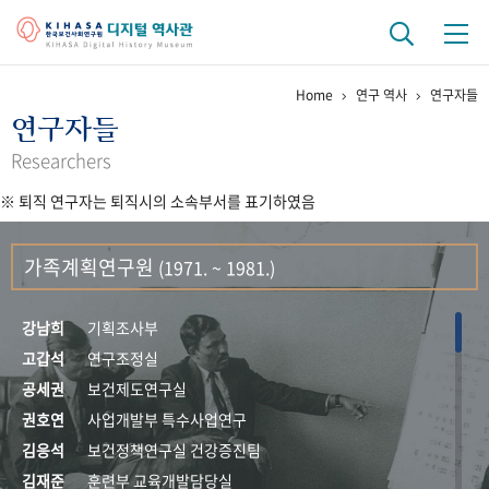
Home
연구 역사
연구자들
기관 역사
연구자들
걸어온 길
기관 변천사
역대 기관장
연구원 사람들
Researchers
※ 퇴직 연구자는 퇴직시의 소속부서를 표기하였음
연구 역사
정책과 연구
키워드로 보는 연구 역사
연구자들
가족계획연구원
(1971. ~ 1981.)
간행물 변천사
강남희
기획조사부
기록물 아카이브
고갑석
연구조정실
공세권
보건제도연구실
사진 아카이브
문서 기록물
행정박물
영상 기록물
권호연
사업개발부 특수사업연구
김응석
보건정책연구실 건강증진팀
+1
50
주년 기념
김재준
훈련부 교육개발담당실