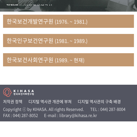
+1
성과 50선
숫자로 보는 50년
50
주년 광장
김정태
보건관리연구실
세계와 함께 한 KIHASA
김지자
연구부 사회개발담당실
한국보건개발연구원
(1976. ~ 1981.)
김태룡
조사평가부 연구과
VR 역사관
남정자
보건의료연구실 국민건강조사팀
한국인구보건연구원
(1981. ~ 1989.)
문현상
가족복지연구실 인구가족연구팀
박인화
보건정책연구실
박재빈
연구부 인구역학담당실
한국보건사회연구원
(1989. ~ 현재)
변종화
보건정책연구실 건강증진팀
서문희
복지서비스연구실
송건용
보건정책연구실
송태민
정보통계연구실 빅데이터연구센터
신희설
사업개발부 국제협력연구실
저작권 정책
디지털 역사관 개관에 부쳐
디지털 역사관의 구축 배경
이규식
의료보험연구실
Copyright ⓒ by KIHASA. All rights Reserved.
TEL : 044) 287-8004
FAX : 044) 287-8052
E-mail : library@kihasa.re.kr
이문기
훈련부
이임전
인구연구실
임종권
보건제도연구실