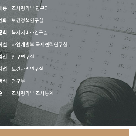
태룡
조사평가부 연구과
인화
보건정책연구실
문희
복지서비스연구실
희설
사업개발부 국제협력연구실
임전
인구연구실
지섭
보건관리연구실
경식
연구부
순
조사평가부 조사통계