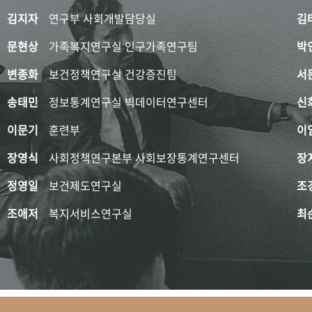
김지자
연구부 사회개발담당실
김
문현상
가족복지연구실 인구가족연구팀
박
변종화
보건정책연구실 건강증진팀
서
송태민
정보통계연구실 빅데이터연구센터
신
이문기
훈련부
이
장영식
사회정책연구본부 사회보장통계연구센터
장
정영일
보건제도연구실
조
조애저
복지서비스연구실
최