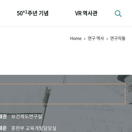
+1
50
주년 기념
VR 역사관
성과 50선
Home
연구 역사
연구자들
숫자로 보는 50년
+1
50
주년 광장
세계와 함께 한 KIHASA
세권
보건제도연구실
재준
훈련부 교육개발담당실