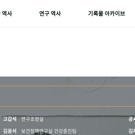
 역사
연구 역사
기록물 아카이브
온 길
정책과 연구
사진 아카이브
 변천사
키워드로 보는 연구 역사
문서 기록물
 기관장
연구자들
행정박물
 사람들
간행물 변천사
영상 기록물
고갑석
연구조정실
공
김응석
보건정책연구실 건강증진팀
김