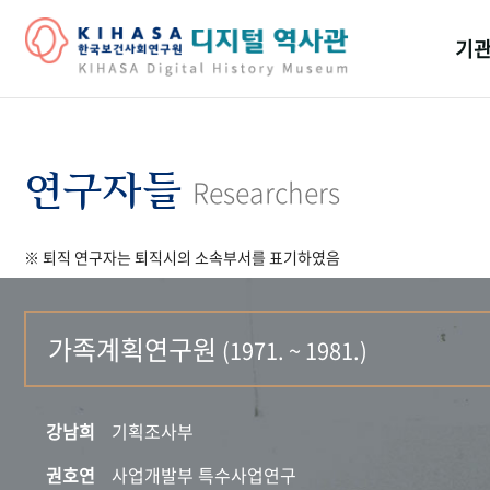
기관
걸어
기관
연구자들
Researchers
역대
※ 퇴직 연구자는 퇴직시의 소속부서를 표기하였음
연구원
가족계획연구원
(1971. ~ 1981.)
강남희
기획조사부
권호연
사업개발부 특수사업연구