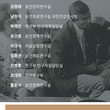
김정태
보건관리연구실
남정자
보건의료연구실 국민건강조사팀
박재빈
연구부 인구역학담당실
송건용
보건정책연구실
이규식
의료보험연구실
임종권
보건제도연구실
전병훈
연구부 인구자질담당실
조대희
인구연구부
홍문식
보건정책연구실