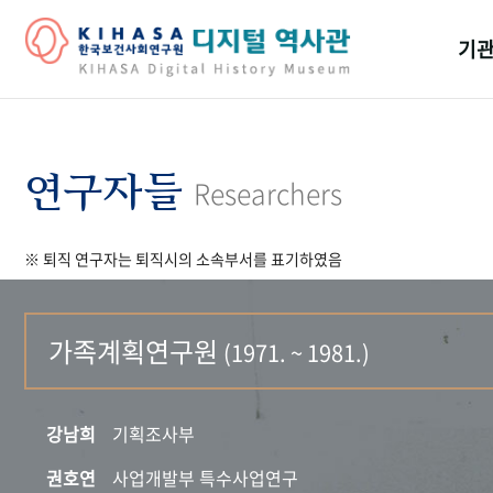
기관
걸어
기관
연구자들
Researchers
역대
※ 퇴직 연구자는 퇴직시의 소속부서를 표기하였음
연구원
가족계획연구원
(1971. ~ 1981.)
강남희
기획조사부
권호연
사업개발부 특수사업연구