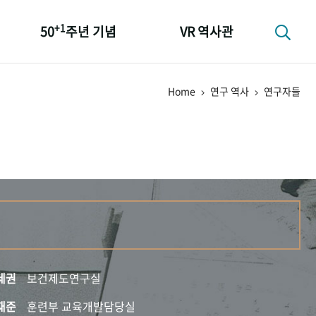
+1
50
주년 기념
VR 역사관
성과 50선
Home
연구 역사
연구자들
숫자로 보는 50년
+1
50
주년 광장
세계와 함께 한 KIHASA
세권
보건제도연구실
재준
훈련부 교육개발담당실