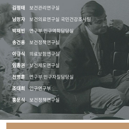
김정태
보건관리연구실
남정자
보건의료연구실 국민건강조사팀
박재빈
연구부 인구역학담당실
송건용
보건정책연구실
이규식
의료보험연구실
임종권
보건제도연구실
전병훈
연구부 인구자질담당실
조대희
인구연구부
홍문식
보건정책연구실