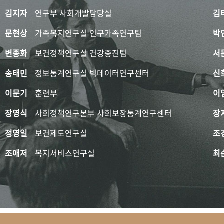
김지자
연구부 사회개발담당실
김
문현상
가족복지연구실 인구가족연구팀
박
변종화
보건정책연구실 건강증진팀
서
송태민
정보통계연구실 빅데이터연구센터
신
이문기
훈련부
이
장영식
사회정책연구본부 사회보장통계연구센터
장
정영일
보건제도연구실
조
조애저
복지서비스연구실
최