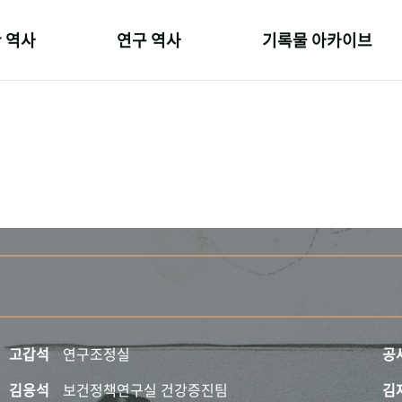
 역사
연구 역사
기록물 아카이브
온 길
정책과 연구
사진 아카이브
 변천사
키워드로 보는 연구 역사
문서 기록물
 기관장
연구자들
행정박물
 사람들
간행물 변천사
영상 기록물
고갑석
연구조정실
공
김응석
보건정책연구실 건강증진팀
김