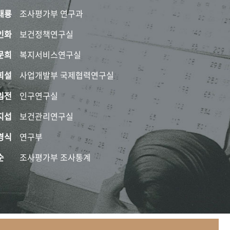
태룡
조사평가부 연구과
인화
보건정책연구실
문희
복지서비스연구실
희설
사업개발부 국제협력연구실
임전
인구연구실
지섭
보건관리연구실
경식
연구부
순
조사평가부 조사통계