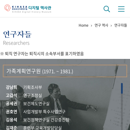
Home
연구 역사
연구자들
기관 역사
연구자들
걸어온 길
기관 변천사
역대 기관장
연구원 사람들
Researchers
※ 퇴직 연구자는 퇴직시의 소속부서를 표기하였음
연구 역사
정책과 연구
키워드로 보는 연구 역사
연구자들
가족계획연구원
(1971. ~ 1981.)
간행물 변천사
강남희
기획조사부
기록물 아카이브
고갑석
연구조정실
공세권
보건제도연구실
사진 아카이브
문서 기록물
행정박물
영상 기록물
권호연
사업개발부 특수사업연구
김응석
보건정책연구실 건강증진팀
+1
50
주년 기념
김재준
훈련부 교육개발담당실