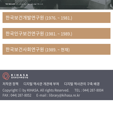
+1
성과 50선
숫자로 보는 50년
50
주년 광장
김정태
보건관리연구실
세계와 함께 한 KIHASA
김지자
연구부 사회개발담당실
한국보건개발연구원
(1976. ~ 1981.)
김태룡
조사평가부 연구과
VR 역사관
남정자
보건의료연구실 국민건강조사팀
한국인구보건연구원
(1981. ~ 1989.)
문현상
가족복지연구실 인구가족연구팀
박인화
보건정책연구실
박재빈
연구부 인구역학담당실
한국보건사회연구원
(1989. ~ 현재)
변종화
보건정책연구실 건강증진팀
서문희
복지서비스연구실
송건용
보건정책연구실
송태민
정보통계연구실 빅데이터연구센터
신희설
사업개발부 국제협력연구실
저작권 정책
디지털 역사관 개관에 부쳐
디지털 역사관의 구축 배경
이규식
의료보험연구실
Copyright ⓒ by KIHASA. All rights Reserved.
TEL : 044) 287-8004
FAX : 044) 287-8052
E-mail : library@kihasa.re.kr
이문기
훈련부
이임전
인구연구실
임종권
보건제도연구실