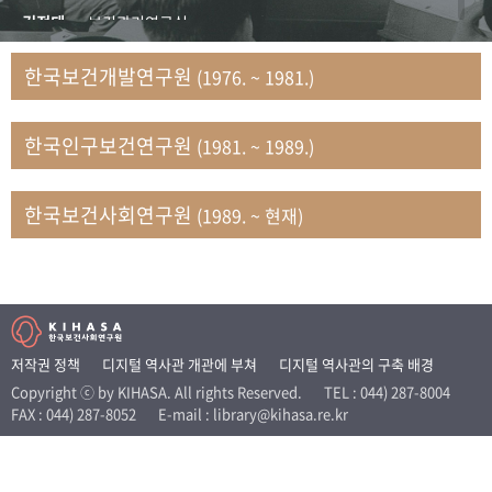
+1
성과 50선
숫자로 보는 50년
50
주년 광장
김정태
보건관리연구실
세계와 함께 한 KIHASA
김지자
연구부 사회개발담당실
한국보건개발연구원
(1976. ~ 1981.)
김태룡
조사평가부 연구과
VR 역사관
남정자
보건의료연구실 국민건강조사팀
한국인구보건연구원
(1981. ~ 1989.)
문현상
가족복지연구실 인구가족연구팀
박인화
보건정책연구실
박재빈
연구부 인구역학담당실
한국보건사회연구원
(1989. ~ 현재)
변종화
보건정책연구실 건강증진팀
서문희
복지서비스연구실
송건용
보건정책연구실
송태민
정보통계연구실 빅데이터연구센터
신희설
사업개발부 국제협력연구실
저작권 정책
디지털 역사관 개관에 부쳐
디지털 역사관의 구축 배경
이규식
의료보험연구실
Copyright ⓒ by KIHASA. All rights Reserved.
TEL : 044) 287-8004
FAX : 044) 287-8052
E-mail : library@kihasa.re.kr
이문기
훈련부
이임전
인구연구실
임종권
보건제도연구실