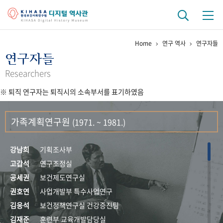
Home
연구 역사
연구자들
기관 역사
연구자들
걸어온 길
기관 변천사
역대 기관장
연구원 사람들
Researchers
※ 퇴직 연구자는 퇴직시의 소속부서를 표기하였음
연구 역사
정책과 연구
키워드로 보는 연구 역사
연구자들
가족계획연구원
(1971. ~ 1981.)
간행물 변천사
강남희
기획조사부
기록물 아카이브
고갑석
연구조정실
공세권
보건제도연구실
사진 아카이브
문서 기록물
행정박물
영상 기록물
권호연
사업개발부 특수사업연구
김응석
보건정책연구실 건강증진팀
+1
50
주년 기념
김재준
훈련부 교육개발담당실