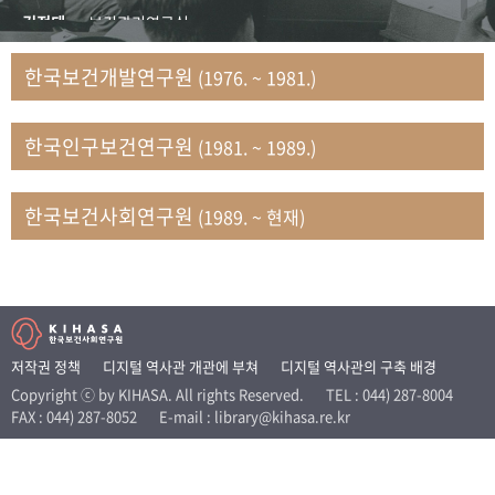
+1
성과 50선
숫자로 보는 50년
50
주년 광장
김정태
보건관리연구실
세계와 함께 한 KIHASA
김지자
연구부 사회개발담당실
한국보건개발연구원
(1976. ~ 1981.)
김태룡
조사평가부 연구과
VR 역사관
남정자
보건의료연구실 국민건강조사팀
한국인구보건연구원
(1981. ~ 1989.)
문현상
가족복지연구실 인구가족연구팀
박인화
보건정책연구실
박재빈
연구부 인구역학담당실
한국보건사회연구원
(1989. ~ 현재)
변종화
보건정책연구실 건강증진팀
서문희
복지서비스연구실
송건용
보건정책연구실
송태민
정보통계연구실 빅데이터연구센터
신희설
사업개발부 국제협력연구실
저작권 정책
디지털 역사관 개관에 부쳐
디지털 역사관의 구축 배경
이규식
의료보험연구실
Copyright ⓒ by KIHASA. All rights Reserved.
TEL : 044) 287-8004
FAX : 044) 287-8052
E-mail : library@kihasa.re.kr
이문기
훈련부
이임전
인구연구실
임종권
보건제도연구실