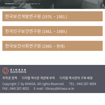
+1
성과 50선
숫자로 보는 50년
50
주년 광장
김정태
보건관리연구실
세계와 함께 한 KIHASA
김지자
연구부 사회개발담당실
한국보건개발연구원
(1976. ~ 1981.)
김태룡
조사평가부 연구과
VR 역사관
남정자
보건의료연구실 국민건강조사팀
한국인구보건연구원
(1981. ~ 1989.)
문현상
가족복지연구실 인구가족연구팀
박인화
보건정책연구실
박재빈
연구부 인구역학담당실
한국보건사회연구원
(1989. ~ 현재)
변종화
보건정책연구실 건강증진팀
서문희
복지서비스연구실
송건용
보건정책연구실
송태민
정보통계연구실 빅데이터연구센터
신희설
사업개발부 국제협력연구실
저작권 정책
디지털 역사관 개관에 부쳐
디지털 역사관의 구축 배경
이규식
의료보험연구실
Copyright ⓒ by KIHASA. All rights Reserved.
TEL : 044) 287-8004
FAX : 044) 287-8052
E-mail : library@kihasa.re.kr
이문기
훈련부
이임전
인구연구실
임종권
보건제도연구실