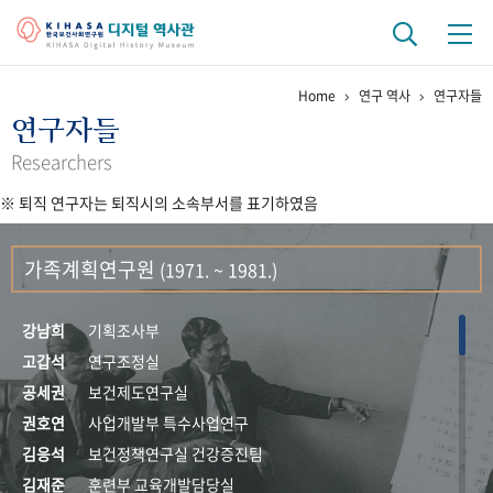
Home
연구 역사
연구자들
기관 역사
연구자들
걸어온 길
기관 변천사
역대 기관장
연구원 사람들
Researchers
※ 퇴직 연구자는 퇴직시의 소속부서를 표기하였음
연구 역사
정책과 연구
키워드로 보는 연구 역사
연구자들
가족계획연구원
(1971. ~ 1981.)
간행물 변천사
강남희
기획조사부
기록물 아카이브
고갑석
연구조정실
공세권
보건제도연구실
사진 아카이브
문서 기록물
행정박물
영상 기록물
권호연
사업개발부 특수사업연구
김응석
보건정책연구실 건강증진팀
+1
50
주년 기념
김재준
훈련부 교육개발담당실