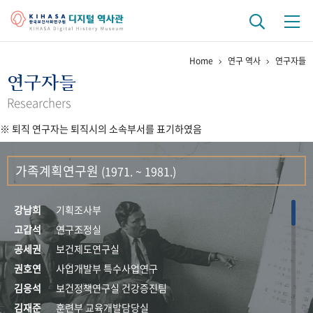
Home
연구 역사
연구자들
기관 역사
연구자들
걸어온 길
기관 변천사
역대 기관장
연구원 사람들
Researchers
※ 퇴직 연구자는 퇴직시의 소속부서를 표기하였음
연구 역사
정책과 연구
키워드로 보는 연구 역사
연구자들
가족계획연구원
(1971. ~ 1981.)
간행물 변천사
강남희
기획조사부
기록물 아카이브
고갑석
연구조정실
공세권
보건제도연구실
사진 아카이브
문서 기록물
행정박물
영상 기록물
권호연
사업개발부 특수사업연구
김응석
보건정책연구실 건강증진팀
+1
50
주년 기념
김재준
훈련부 교육개발담당실