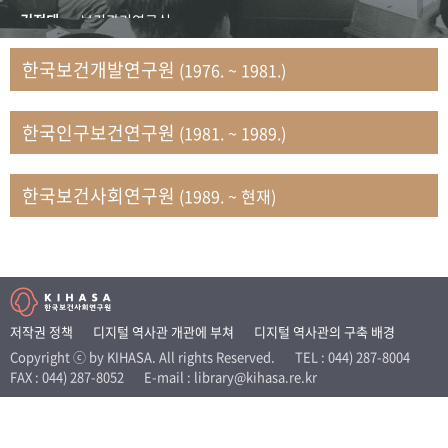
+1
성과 50선
숫자로 보는 50년
50
주년 광장
김정태
보건관리연구실
세계와 함께 한 KIHASA
김지자
연구부 사회개발담당실
한국보건개발연구원
(1976. ~ 1981.)
김태룡
조사평가부 연구과
VR 역사관
남정자
보건의료연구실 국민건강조사팀
한국인구보건연구원
(1981. ~ 1989.)
문현상
가족복지연구실 인구가족연구팀
박인화
보건정책연구실
박재빈
연구부 인구역학담당실
한국보건사회연구원
(1989. ~ 현재)
변종화
보건정책연구실 건강증진팀
서문희
복지서비스연구실
송건용
보건정책연구실
송태민
정보통계연구실 빅데이터연구센터
신희설
사업개발부 국제협력연구실
저작권 정책
디지털 역사관 개관에 부쳐
디지털 역사관의 구축 배경
이규식
의료보험연구실
Copyright ⓒ by KIHASA. All rights Reserved.
TEL : 044) 287-8004
FAX : 044) 287-8052
E-mail : library@kihasa.re.kr
이문기
훈련부
이임전
인구연구실
임종권
보건제도연구실