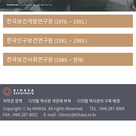
+1
성과 50선
숫자로 보는 50년
50
주년 광장
김정태
보건관리연구실
세계와 함께 한 KIHASA
김지자
연구부 사회개발담당실
한국보건개발연구원
(1976. ~ 1981.)
김태룡
조사평가부 연구과
VR 역사관
남정자
보건의료연구실 국민건강조사팀
한국인구보건연구원
(1981. ~ 1989.)
문현상
가족복지연구실 인구가족연구팀
박인화
보건정책연구실
박재빈
연구부 인구역학담당실
한국보건사회연구원
(1989. ~ 현재)
변종화
보건정책연구실 건강증진팀
서문희
복지서비스연구실
송건용
보건정책연구실
송태민
정보통계연구실 빅데이터연구센터
신희설
사업개발부 국제협력연구실
저작권 정책
디지털 역사관 개관에 부쳐
디지털 역사관의 구축 배경
이규식
의료보험연구실
Copyright ⓒ by KIHASA. All rights Reserved.
TEL : 044) 287-8004
FAX : 044) 287-8052
E-mail : library@kihasa.re.kr
이문기
훈련부
이임전
인구연구실
임종권
보건제도연구실