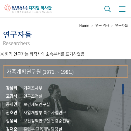
Home
연구 역사
연구자들
기관 역사
연구자들
걸어온 길
기관 변천사
역대 기관장
연구원 사람들
Researchers
※ 퇴직 연구자는 퇴직시의 소속부서를 표기하였음
연구 역사
정책과 연구
키워드로 보는 연구 역사
연구자들
가족계획연구원
(1971. ~ 1981.)
간행물 변천사
강남희
기획조사부
기록물 아카이브
고갑석
연구조정실
공세권
보건제도연구실
사진 아카이브
문서 기록물
행정박물
영상 기록물
권호연
사업개발부 특수사업연구
김응석
보건정책연구실 건강증진팀
+1
50
주년 기념
김재준
훈련부 교육개발담당실