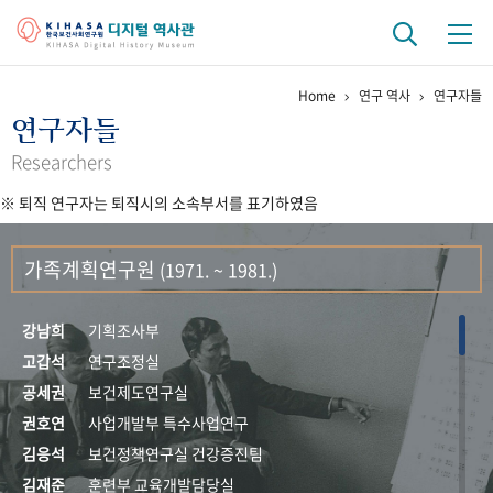
Home
연구 역사
연구자들
기관 역사
연구자들
걸어온 길
기관 변천사
역대 기관장
연구원 사람들
Researchers
※ 퇴직 연구자는 퇴직시의 소속부서를 표기하였음
연구 역사
정책과 연구
키워드로 보는 연구 역사
연구자들
가족계획연구원
(1971. ~ 1981.)
간행물 변천사
강남희
기획조사부
기록물 아카이브
고갑석
연구조정실
공세권
보건제도연구실
사진 아카이브
문서 기록물
행정박물
영상 기록물
권호연
사업개발부 특수사업연구
김응석
보건정책연구실 건강증진팀
+1
50
주년 기념
김재준
훈련부 교육개발담당실