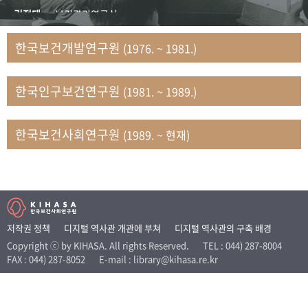
+1
성과 50선
숫자로 보는 50년
50
주년 광장
김정태
보건관리연구실
세계와 함께 한 KIHASA
김지자
연구부 사회개발담당실
한국보건개발연구원
(1976. ~ 1981.)
김태룡
조사평가부 연구과
VR 역사관
남정자
보건의료연구실 국민건강조사팀
한국인구보건연구원
(1981. ~ 1989.)
문현상
가족복지연구실 인구가족연구팀
박인화
보건정책연구실
박재빈
연구부 인구역학담당실
한국보건사회연구원
(1989. ~ 현재)
변종화
보건정책연구실 건강증진팀
서문희
복지서비스연구실
송건용
보건정책연구실
송태민
정보통계연구실 빅데이터연구센터
신희설
사업개발부 국제협력연구실
저작권 정책
디지털 역사관 개관에 부쳐
디지털 역사관의 구축 배경
이규식
의료보험연구실
Copyright ⓒ by KIHASA. All rights Reserved.
TEL : 044) 287-8004
FAX : 044) 287-8052
E-mail : library@kihasa.re.kr
이문기
훈련부
이임전
인구연구실
임종권
보건제도연구실