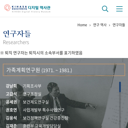
Home
연구 역사
연구자들
기관 역사
연구자들
걸어온 길
기관 변천사
역대 기관장
연구원 사람들
Researchers
※ 퇴직 연구자는 퇴직시의 소속부서를 표기하였음
연구 역사
정책과 연구
키워드로 보는 연구 역사
연구자들
가족계획연구원
(1971. ~ 1981.)
간행물 변천사
강남희
기획조사부
기록물 아카이브
고갑석
연구조정실
공세권
보건제도연구실
사진 아카이브
문서 기록물
행정박물
영상 기록물
권호연
사업개발부 특수사업연구
김응석
보건정책연구실 건강증진팀
+1
50
주년 기념
김재준
훈련부 교육개발담당실