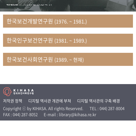
+1
성과 50선
숫자로 보는 50년
50
주년 광장
김정태
보건관리연구실
세계와 함께 한 KIHASA
김지자
연구부 사회개발담당실
한국보건개발연구원
(1976. ~ 1981.)
김태룡
조사평가부 연구과
VR 역사관
남정자
보건의료연구실 국민건강조사팀
한국인구보건연구원
(1981. ~ 1989.)
문현상
가족복지연구실 인구가족연구팀
박인화
보건정책연구실
박재빈
연구부 인구역학담당실
한국보건사회연구원
(1989. ~ 현재)
변종화
보건정책연구실 건강증진팀
서문희
복지서비스연구실
송건용
보건정책연구실
송태민
정보통계연구실 빅데이터연구센터
신희설
사업개발부 국제협력연구실
저작권 정책
디지털 역사관 개관에 부쳐
디지털 역사관의 구축 배경
이규식
의료보험연구실
Copyright ⓒ by KIHASA. All rights Reserved.
TEL : 044) 287-8004
FAX : 044) 287-8052
E-mail : library@kihasa.re.kr
이문기
훈련부
이임전
인구연구실
임종권
보건제도연구실