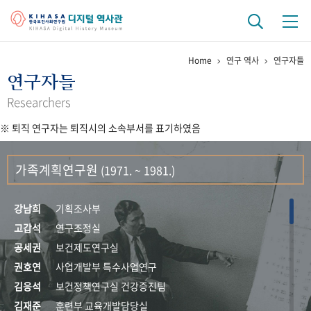
Home
연구 역사
연구자들
기관 역사
연구자들
걸어온 길
기관 변천사
역대 기관장
연구원 사람들
Researchers
※ 퇴직 연구자는 퇴직시의 소속부서를 표기하였음
연구 역사
정책과 연구
키워드로 보는 연구 역사
연구자들
가족계획연구원
(1971. ~ 1981.)
간행물 변천사
강남희
기획조사부
기록물 아카이브
고갑석
연구조정실
공세권
보건제도연구실
사진 아카이브
문서 기록물
행정박물
영상 기록물
권호연
사업개발부 특수사업연구
김응석
보건정책연구실 건강증진팀
+1
50
주년 기념
김재준
훈련부 교육개발담당실