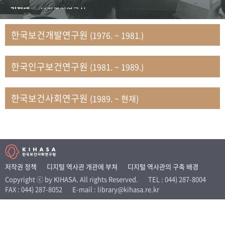
+1
성과 50선
숫자로 보는 50년
50
주년 광장
김정태
보건관리연구실
세계와 함께 한 KIHASA
김지자
연구부 사회개발담당실
한국보건개발연구원
(1976. ~ 1981.)
김태룡
조사평가부 연구과
VR 역사관
남정자
보건의료연구실 국민건강조사팀
한국인구보건연구원
(1981. ~ 1989.)
문현상
가족복지연구실 인구가족연구팀
박인화
보건정책연구실
박재빈
연구부 인구역학담당실
한국보건사회연구원
(1989. ~ 현재)
변종화
보건정책연구실 건강증진팀
서문희
복지서비스연구실
송건용
보건정책연구실
송태민
정보통계연구실 빅데이터연구센터
신희설
사업개발부 국제협력연구실
저작권 정책
디지털 역사관 개관에 부쳐
디지털 역사관의 구축 배경
이규식
의료보험연구실
Copyright ⓒ by KIHASA. All rights Reserved.
TEL : 044) 287-8004
FAX : 044) 287-8052
E-mail : library@kihasa.re.kr
이문기
훈련부
이임전
인구연구실
임종권
보건제도연구실