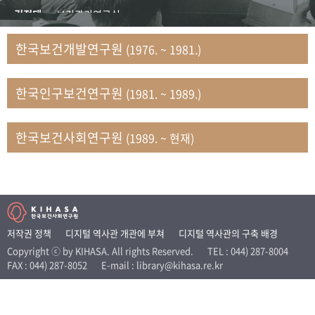
+1
성과 50선
숫자로 보는 50년
50
주년 광장
김정태
보건관리연구실
세계와 함께 한 KIHASA
김지자
연구부 사회개발담당실
한국보건개발연구원
(1976. ~ 1981.)
김태룡
조사평가부 연구과
VR 역사관
남정자
보건의료연구실 국민건강조사팀
한국인구보건연구원
(1981. ~ 1989.)
문현상
가족복지연구실 인구가족연구팀
박인화
보건정책연구실
박재빈
연구부 인구역학담당실
한국보건사회연구원
(1989. ~ 현재)
변종화
보건정책연구실 건강증진팀
서문희
복지서비스연구실
송건용
보건정책연구실
송태민
정보통계연구실 빅데이터연구센터
신희설
사업개발부 국제협력연구실
저작권 정책
디지털 역사관 개관에 부쳐
디지털 역사관의 구축 배경
이규식
의료보험연구실
Copyright ⓒ by KIHASA. All rights Reserved.
TEL : 044) 287-8004
FAX : 044) 287-8052
E-mail : library@kihasa.re.kr
이문기
훈련부
이임전
인구연구실
임종권
보건제도연구실