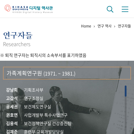
Home
연구 역사
연구자들
기관 역사
연구자들
걸어온 길
기관 변천사
역대 기관장
연구원 사람들
Researchers
※ 퇴직 연구자는 퇴직시의 소속부서를 표기하였음
연구 역사
정책과 연구
키워드로 보는 연구 역사
연구자들
가족계획연구원
(1971. ~ 1981.)
간행물 변천사
강남희
기획조사부
기록물 아카이브
고갑석
연구조정실
공세권
보건제도연구실
사진 아카이브
문서 기록물
행정박물
영상 기록물
권호연
사업개발부 특수사업연구
김응석
보건정책연구실 건강증진팀
+1
50
주년 기념
김재준
훈련부 교육개발담당실