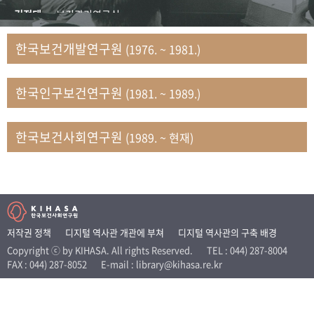
+1
성과 50선
숫자로 보는 50년
50
주년 광장
김정태
보건관리연구실
세계와 함께 한 KIHASA
김지자
연구부 사회개발담당실
한국보건개발연구원
(1976. ~ 1981.)
김태룡
조사평가부 연구과
VR 역사관
남정자
보건의료연구실 국민건강조사팀
한국인구보건연구원
(1981. ~ 1989.)
문현상
가족복지연구실 인구가족연구팀
박인화
보건정책연구실
박재빈
연구부 인구역학담당실
한국보건사회연구원
(1989. ~ 현재)
변종화
보건정책연구실 건강증진팀
서문희
복지서비스연구실
송건용
보건정책연구실
송태민
정보통계연구실 빅데이터연구센터
신희설
사업개발부 국제협력연구실
저작권 정책
디지털 역사관 개관에 부쳐
디지털 역사관의 구축 배경
이규식
의료보험연구실
Copyright ⓒ by KIHASA. All rights Reserved.
TEL : 044) 287-8004
FAX : 044) 287-8052
E-mail : library@kihasa.re.kr
이문기
훈련부
이임전
인구연구실
임종권
보건제도연구실