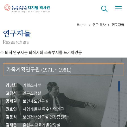
Home
연구 역사
연구자들
기관 역사
연구자들
걸어온 길
기관 변천사
역대 기관장
연구원 사람들
Researchers
※ 퇴직 연구자는 퇴직시의 소속부서를 표기하였음
연구 역사
정책과 연구
키워드로 보는 연구 역사
연구자들
가족계획연구원
(1971. ~ 1981.)
간행물 변천사
강남희
기획조사부
기록물 아카이브
고갑석
연구조정실
공세권
보건제도연구실
사진 아카이브
문서 기록물
행정박물
영상 기록물
권호연
사업개발부 특수사업연구
김응석
보건정책연구실 건강증진팀
+1
50
주년 기념
김재준
훈련부 교육개발담당실