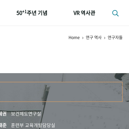
+1
50
주년 기념
VR 역사관
성과 50선
Home
연구 역사
연구자들
숫자로 보는 50년
+1
50
주년 광장
세계와 함께 한 KIHASA
세권
보건제도연구실
재준
훈련부 교육개발담당실