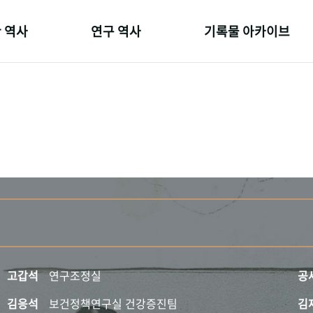
 역사
연구 역사
기록물 아카이브
온 길
정책과 연구
사진 아카이브
 변천사
키워드로 보는 연구 역사
문서 기록물
 기관장
연구자들
행정박물
 사람들
간행물 변천사
영상 기록물
고갑석
연구조정실
공
김응석
보건정책연구실 건강증진팀
김