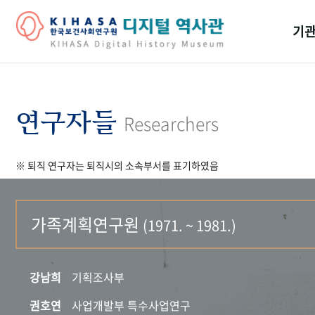
기관
걸어
기관
연구자들
Researchers
역대
※ 퇴직 연구자는 퇴직시의 소속부서를 표기하였음
연구원
가족계획연구원
(1971. ~ 1981.)
강남희
기획조사부
권호연
사업개발부 특수사업연구