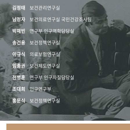
김정태
보건관리연구실
남정자
보건의료연구실 국민건강조사팀
박재빈
연구부 인구역학담당실
송건용
보건정책연구실
이규식
의료보험연구실
임종권
보건제도연구실
전병훈
연구부 인구자질담당실
조대희
인구연구부
홍문식
보건정책연구실