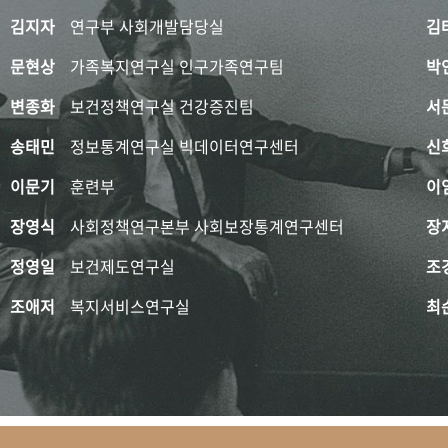
김지자
연구부 사회개발담당실
김
문현상
가족복지연구실 인구가족연구팀
박
변종화
보건정책연구실 건강증진팀
서
송태민
정보통계연구실 빅데이터연구센터
신
이문기
훈련부
이
장영식
사회정책연구본부 사회보장통계연구센터
장
정영일
보건제도연구실
조
조애저
복지서비스연구실
최