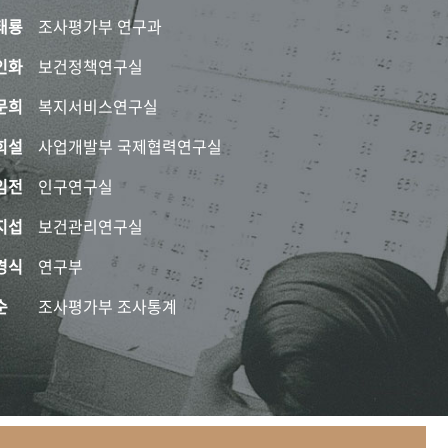
태룡
조사평가부 연구과
인화
보건정책연구실
문희
복지서비스연구실
희설
사업개발부 국제협력연구실
임전
인구연구실
지섭
보건관리연구실
경식
연구부
순
조사평가부 조사통계