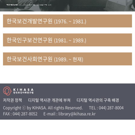
+1
성과 50선
숫자로 보는 50년
50
주년 광장
김정태
보건관리연구실
세계와 함께 한 KIHASA
김지자
연구부 사회개발담당실
한국보건개발연구원
(1976. ~ 1981.)
김태룡
조사평가부 연구과
VR 역사관
남정자
보건의료연구실 국민건강조사팀
한국인구보건연구원
(1981. ~ 1989.)
문현상
가족복지연구실 인구가족연구팀
박인화
보건정책연구실
박재빈
연구부 인구역학담당실
한국보건사회연구원
(1989. ~ 현재)
변종화
보건정책연구실 건강증진팀
서문희
복지서비스연구실
송건용
보건정책연구실
송태민
정보통계연구실 빅데이터연구센터
신희설
사업개발부 국제협력연구실
저작권 정책
디지털 역사관 개관에 부쳐
디지털 역사관의 구축 배경
이규식
의료보험연구실
Copyright ⓒ by KIHASA. All rights Reserved.
TEL : 044) 287-8004
FAX : 044) 287-8052
E-mail : library@kihasa.re.kr
이문기
훈련부
이임전
인구연구실
임종권
보건제도연구실