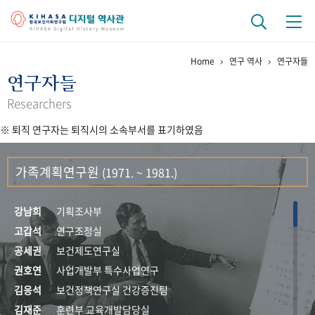
Home
연구 역사
연구자들
기관 역사
연구자들
걸어온 길
기관 변천사
역대 기관장
연구원 사람들
Researchers
※ 퇴직 연구자는 퇴직시의 소속부서를 표기하였음
연구 역사
정책과 연구
키워드로 보는 연구 역사
연구자들
가족계획연구원
(1971. ~ 1981.)
간행물 변천사
강남희
기획조사부
기록물 아카이브
고갑석
연구조정실
공세권
보건제도연구실
사진 아카이브
문서 기록물
행정박물
영상 기록물
권호연
사업개발부 특수사업연구
김응석
보건정책연구실 건강증진팀
+1
50
주년 기념
김재준
훈련부 교육개발담당실