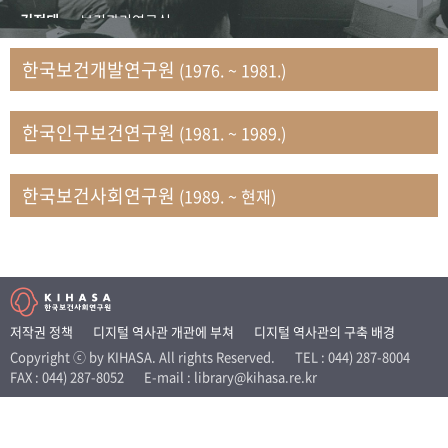
+1
성과 50선
숫자로 보는 50년
50
주년 광장
김정태
보건관리연구실
세계와 함께 한 KIHASA
김지자
연구부 사회개발담당실
한국보건개발연구원
(1976. ~ 1981.)
김태룡
조사평가부 연구과
VR 역사관
남정자
보건의료연구실 국민건강조사팀
한국인구보건연구원
(1981. ~ 1989.)
문현상
가족복지연구실 인구가족연구팀
박인화
보건정책연구실
박재빈
연구부 인구역학담당실
한국보건사회연구원
(1989. ~ 현재)
변종화
보건정책연구실 건강증진팀
서문희
복지서비스연구실
송건용
보건정책연구실
송태민
정보통계연구실 빅데이터연구센터
신희설
사업개발부 국제협력연구실
저작권 정책
디지털 역사관 개관에 부쳐
디지털 역사관의 구축 배경
이규식
의료보험연구실
Copyright ⓒ by KIHASA. All rights Reserved.
TEL : 044) 287-8004
FAX : 044) 287-8052
E-mail : library@kihasa.re.kr
이문기
훈련부
이임전
인구연구실
임종권
보건제도연구실