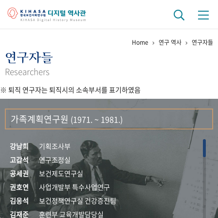
Home
연구 역사
연구자들
기관 역사
연구자들
걸어온 길
기관 변천사
역대 기관장
연구원 사람들
Researchers
※ 퇴직 연구자는 퇴직시의 소속부서를 표기하였음
연구 역사
정책과 연구
키워드로 보는 연구 역사
연구자들
가족계획연구원
(1971. ~ 1981.)
간행물 변천사
강남희
기획조사부
기록물 아카이브
고갑석
연구조정실
공세권
보건제도연구실
사진 아카이브
문서 기록물
행정박물
영상 기록물
권호연
사업개발부 특수사업연구
김응석
보건정책연구실 건강증진팀
+1
50
주년 기념
김재준
훈련부 교육개발담당실