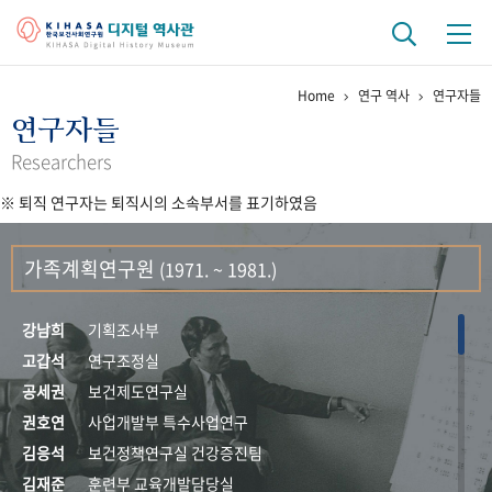
Home
연구 역사
연구자들
기관 역사
연구자들
걸어온 길
기관 변천사
역대 기관장
연구원 사람들
Researchers
※ 퇴직 연구자는 퇴직시의 소속부서를 표기하였음
연구 역사
정책과 연구
키워드로 보는 연구 역사
연구자들
가족계획연구원
(1971. ~ 1981.)
간행물 변천사
강남희
기획조사부
기록물 아카이브
고갑석
연구조정실
공세권
보건제도연구실
사진 아카이브
문서 기록물
행정박물
영상 기록물
권호연
사업개발부 특수사업연구
김응석
보건정책연구실 건강증진팀
+1
50
주년 기념
김재준
훈련부 교육개발담당실