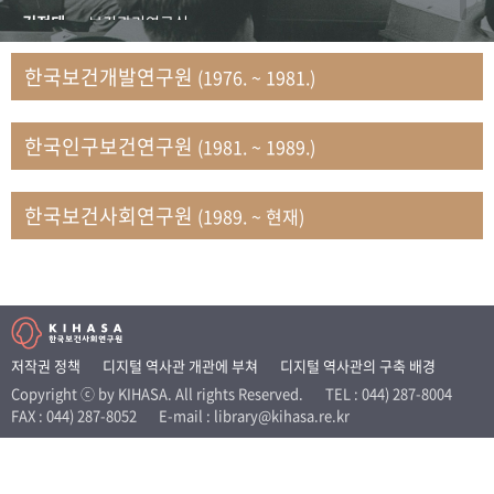
+1
성과 50선
숫자로 보는 50년
50
주년 광장
김정태
보건관리연구실
세계와 함께 한 KIHASA
김지자
연구부 사회개발담당실
한국보건개발연구원
(1976. ~ 1981.)
김태룡
조사평가부 연구과
VR 역사관
남정자
보건의료연구실 국민건강조사팀
한국인구보건연구원
(1981. ~ 1989.)
문현상
가족복지연구실 인구가족연구팀
박인화
보건정책연구실
박재빈
연구부 인구역학담당실
한국보건사회연구원
(1989. ~ 현재)
변종화
보건정책연구실 건강증진팀
서문희
복지서비스연구실
송건용
보건정책연구실
송태민
정보통계연구실 빅데이터연구센터
신희설
사업개발부 국제협력연구실
저작권 정책
디지털 역사관 개관에 부쳐
디지털 역사관의 구축 배경
이규식
의료보험연구실
Copyright ⓒ by KIHASA. All rights Reserved.
TEL : 044) 287-8004
FAX : 044) 287-8052
E-mail : library@kihasa.re.kr
이문기
훈련부
이임전
인구연구실
임종권
보건제도연구실