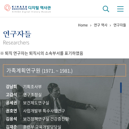
Home
연구 역사
연구자들
기관 역사
연구자들
걸어온 길
기관 변천사
역대 기관장
연구원 사람들
Researchers
※ 퇴직 연구자는 퇴직시의 소속부서를 표기하였음
연구 역사
정책과 연구
키워드로 보는 연구 역사
연구자들
가족계획연구원
(1971. ~ 1981.)
간행물 변천사
강남희
기획조사부
기록물 아카이브
고갑석
연구조정실
공세권
보건제도연구실
사진 아카이브
문서 기록물
행정박물
영상 기록물
권호연
사업개발부 특수사업연구
김응석
보건정책연구실 건강증진팀
+1
50
주년 기념
김재준
훈련부 교육개발담당실