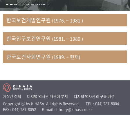
+1
성과 50선
숫자로 보는 50년
50
주년 광장
김정태
보건관리연구실
세계와 함께 한 KIHASA
김지자
연구부 사회개발담당실
한국보건개발연구원
(1976. ~ 1981.)
김태룡
조사평가부 연구과
VR 역사관
남정자
보건의료연구실 국민건강조사팀
한국인구보건연구원
(1981. ~ 1989.)
문현상
가족복지연구실 인구가족연구팀
박인화
보건정책연구실
박재빈
연구부 인구역학담당실
한국보건사회연구원
(1989. ~ 현재)
변종화
보건정책연구실 건강증진팀
서문희
복지서비스연구실
송건용
보건정책연구실
송태민
정보통계연구실 빅데이터연구센터
신희설
사업개발부 국제협력연구실
저작권 정책
디지털 역사관 개관에 부쳐
디지털 역사관의 구축 배경
이규식
의료보험연구실
Copyright ⓒ by KIHASA. All rights Reserved.
TEL : 044) 287-8004
FAX : 044) 287-8052
E-mail : library@kihasa.re.kr
이문기
훈련부
이임전
인구연구실
임종권
보건제도연구실