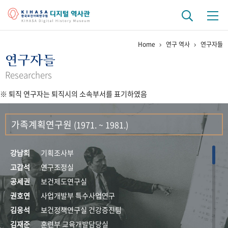
Home
연구 역사
연구자들
기관 역사
연구자들
걸어온 길
기관 변천사
역대 기관장
연구원 사람들
Researchers
※ 퇴직 연구자는 퇴직시의 소속부서를 표기하였음
연구 역사
정책과 연구
키워드로 보는 연구 역사
연구자들
가족계획연구원
(1971. ~ 1981.)
간행물 변천사
강남희
기획조사부
기록물 아카이브
고갑석
연구조정실
공세권
보건제도연구실
사진 아카이브
문서 기록물
행정박물
영상 기록물
권호연
사업개발부 특수사업연구
김응석
보건정책연구실 건강증진팀
+1
50
주년 기념
김재준
훈련부 교육개발담당실