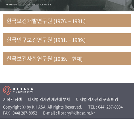
+1
성과 50선
숫자로 보는 50년
50
주년 광장
김정태
보건관리연구실
세계와 함께 한 KIHASA
김지자
연구부 사회개발담당실
한국보건개발연구원
(1976. ~ 1981.)
김태룡
조사평가부 연구과
VR 역사관
남정자
보건의료연구실 국민건강조사팀
한국인구보건연구원
(1981. ~ 1989.)
문현상
가족복지연구실 인구가족연구팀
박인화
보건정책연구실
박재빈
연구부 인구역학담당실
한국보건사회연구원
(1989. ~ 현재)
변종화
보건정책연구실 건강증진팀
서문희
복지서비스연구실
송건용
보건정책연구실
송태민
정보통계연구실 빅데이터연구센터
신희설
사업개발부 국제협력연구실
저작권 정책
디지털 역사관 개관에 부쳐
디지털 역사관의 구축 배경
이규식
의료보험연구실
Copyright ⓒ by KIHASA. All rights Reserved.
TEL : 044) 287-8004
FAX : 044) 287-8052
E-mail : library@kihasa.re.kr
이문기
훈련부
이임전
인구연구실
임종권
보건제도연구실