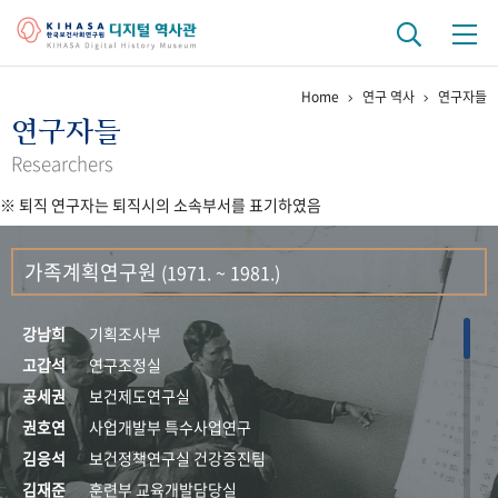
Home
연구 역사
연구자들
기관 역사
연구자들
걸어온 길
기관 변천사
역대 기관장
연구원 사람들
Researchers
※ 퇴직 연구자는 퇴직시의 소속부서를 표기하였음
연구 역사
정책과 연구
키워드로 보는 연구 역사
연구자들
가족계획연구원
(1971. ~ 1981.)
간행물 변천사
강남희
기획조사부
기록물 아카이브
고갑석
연구조정실
공세권
보건제도연구실
사진 아카이브
문서 기록물
행정박물
영상 기록물
권호연
사업개발부 특수사업연구
김응석
보건정책연구실 건강증진팀
+1
50
주년 기념
김재준
훈련부 교육개발담당실