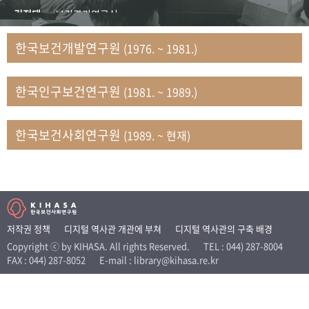
+1
성과 50선
숫자로 보는 50년
50
주년 광장
김정태
보건관리연구실
세계와 함께 한 KIHASA
김지자
연구부 사회개발담당실
한국보건개발연구원
(1976. ~ 1981.)
김태룡
조사평가부 연구과
VR 역사관
남정자
보건의료연구실 국민건강조사팀
한국인구보건연구원
(1981. ~ 1989.)
문현상
가족복지연구실 인구가족연구팀
박인화
보건정책연구실
박재빈
연구부 인구역학담당실
한국보건사회연구원
(1989. ~ 현재)
변종화
보건정책연구실 건강증진팀
서문희
복지서비스연구실
송건용
보건정책연구실
송태민
정보통계연구실 빅데이터연구센터
신희설
사업개발부 국제협력연구실
저작권 정책
디지털 역사관 개관에 부쳐
디지털 역사관의 구축 배경
이규식
의료보험연구실
Copyright ⓒ by KIHASA. All rights Reserved.
TEL : 044) 287-8004
FAX : 044) 287-8052
E-mail : library@kihasa.re.kr
이문기
훈련부
이임전
인구연구실
임종권
보건제도연구실