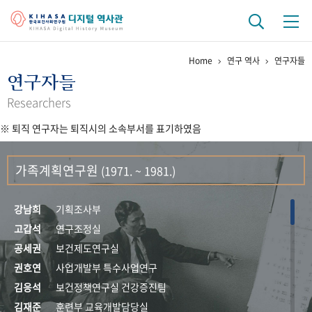
Home
연구 역사
연구자들
기관 역사
연구자들
걸어온 길
기관 변천사
역대 기관장
연구원 사람들
Researchers
※ 퇴직 연구자는 퇴직시의 소속부서를 표기하였음
연구 역사
정책과 연구
키워드로 보는 연구 역사
연구자들
가족계획연구원
(1971. ~ 1981.)
간행물 변천사
강남희
기획조사부
기록물 아카이브
고갑석
연구조정실
공세권
보건제도연구실
사진 아카이브
문서 기록물
행정박물
영상 기록물
권호연
사업개발부 특수사업연구
김응석
보건정책연구실 건강증진팀
+1
50
주년 기념
김재준
훈련부 교육개발담당실