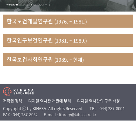
+1
성과 50선
숫자로 보는 50년
50
주년 광장
김정태
보건관리연구실
세계와 함께 한 KIHASA
김지자
연구부 사회개발담당실
한국보건개발연구원
(1976. ~ 1981.)
김태룡
조사평가부 연구과
VR 역사관
남정자
보건의료연구실 국민건강조사팀
한국인구보건연구원
(1981. ~ 1989.)
문현상
가족복지연구실 인구가족연구팀
박인화
보건정책연구실
박재빈
연구부 인구역학담당실
한국보건사회연구원
(1989. ~ 현재)
변종화
보건정책연구실 건강증진팀
서문희
복지서비스연구실
송건용
보건정책연구실
송태민
정보통계연구실 빅데이터연구센터
신희설
사업개발부 국제협력연구실
저작권 정책
디지털 역사관 개관에 부쳐
디지털 역사관의 구축 배경
이규식
의료보험연구실
Copyright ⓒ by KIHASA. All rights Reserved.
TEL : 044) 287-8004
FAX : 044) 287-8052
E-mail : library@kihasa.re.kr
이문기
훈련부
이임전
인구연구실
임종권
보건제도연구실