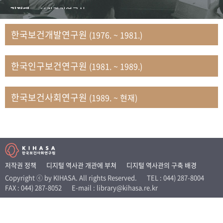
+1
성과 50선
숫자로 보는 50년
50
주년 광장
김정태
보건관리연구실
세계와 함께 한 KIHASA
김지자
연구부 사회개발담당실
한국보건개발연구원
(1976. ~ 1981.)
김태룡
조사평가부 연구과
VR 역사관
남정자
보건의료연구실 국민건강조사팀
한국인구보건연구원
(1981. ~ 1989.)
문현상
가족복지연구실 인구가족연구팀
박인화
보건정책연구실
박재빈
연구부 인구역학담당실
한국보건사회연구원
(1989. ~ 현재)
변종화
보건정책연구실 건강증진팀
서문희
복지서비스연구실
송건용
보건정책연구실
송태민
정보통계연구실 빅데이터연구센터
신희설
사업개발부 국제협력연구실
저작권 정책
디지털 역사관 개관에 부쳐
디지털 역사관의 구축 배경
이규식
의료보험연구실
Copyright ⓒ by KIHASA. All rights Reserved.
TEL : 044) 287-8004
FAX : 044) 287-8052
E-mail : library@kihasa.re.kr
이문기
훈련부
이임전
인구연구실
임종권
보건제도연구실