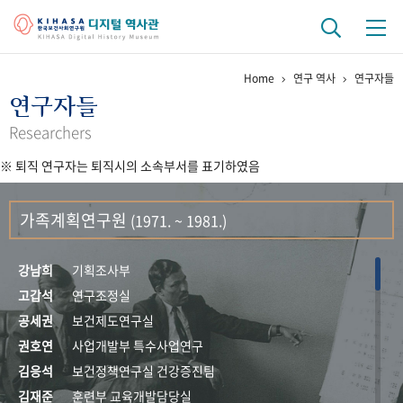
Home
연구 역사
연구자들
기관 역사
연구자들
걸어온 길
기관 변천사
역대 기관장
연구원 사람들
Researchers
※ 퇴직 연구자는 퇴직시의 소속부서를 표기하였음
연구 역사
정책과 연구
키워드로 보는 연구 역사
연구자들
가족계획연구원
(1971. ~ 1981.)
간행물 변천사
강남희
기획조사부
기록물 아카이브
고갑석
연구조정실
공세권
보건제도연구실
사진 아카이브
문서 기록물
행정박물
영상 기록물
권호연
사업개발부 특수사업연구
김응석
보건정책연구실 건강증진팀
+1
50
주년 기념
김재준
훈련부 교육개발담당실