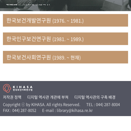
+1
성과 50선
숫자로 보는 50년
50
주년 광장
김정태
보건관리연구실
세계와 함께 한 KIHASA
김지자
연구부 사회개발담당실
한국보건개발연구원
(1976. ~ 1981.)
김태룡
조사평가부 연구과
VR 역사관
남정자
보건의료연구실 국민건강조사팀
한국인구보건연구원
(1981. ~ 1989.)
문현상
가족복지연구실 인구가족연구팀
박인화
보건정책연구실
박재빈
연구부 인구역학담당실
한국보건사회연구원
(1989. ~ 현재)
변종화
보건정책연구실 건강증진팀
서문희
복지서비스연구실
송건용
보건정책연구실
송태민
정보통계연구실 빅데이터연구센터
신희설
사업개발부 국제협력연구실
저작권 정책
디지털 역사관 개관에 부쳐
디지털 역사관의 구축 배경
이규식
의료보험연구실
Copyright ⓒ by KIHASA. All rights Reserved.
TEL : 044) 287-8004
FAX : 044) 287-8052
E-mail : library@kihasa.re.kr
이문기
훈련부
이임전
인구연구실
임종권
보건제도연구실