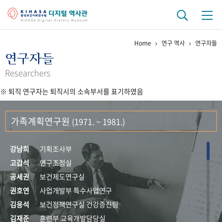
Home
연구 역사
연구자들
기관 역사
연구자들
걸어온 길
기관 변천사
역대 기관장
연구원 사람들
Researchers
※ 퇴직 연구자는 퇴직시의 소속부서를 표기하였음
연구 역사
정책과 연구
키워드로 보는 연구 역사
연구자들
가족계획연구원
(1971. ~ 1981.)
간행물 변천사
강남희
기획조사부
기록물 아카이브
고갑석
연구조정실
공세권
보건제도연구실
사진 아카이브
문서 기록물
행정박물
영상 기록물
권호연
사업개발부 특수사업연구
김응석
보건정책연구실 건강증진팀
+1
50
주년 기념
김재준
훈련부 교육개발담당실