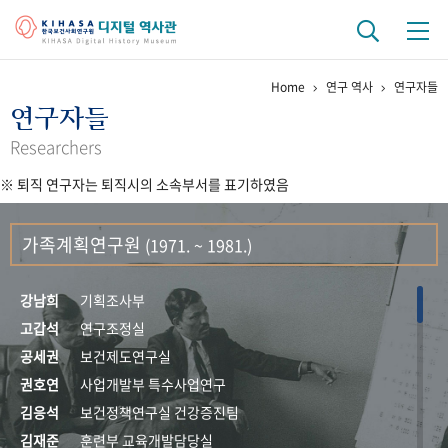
Home
연구 역사
연구자들
기관 역사
연구자들
걸어온 길
기관 변천사
역대 기관장
연구원 사람들
Researchers
※ 퇴직 연구자는 퇴직시의 소속부서를 표기하였음
연구 역사
정책과 연구
키워드로 보는 연구 역사
연구자들
가족계획연구원
(1971. ~ 1981.)
간행물 변천사
강남희
기획조사부
기록물 아카이브
고갑석
연구조정실
공세권
보건제도연구실
사진 아카이브
문서 기록물
행정박물
영상 기록물
권호연
사업개발부 특수사업연구
김응석
보건정책연구실 건강증진팀
+1
50
주년 기념
김재준
훈련부 교육개발담당실