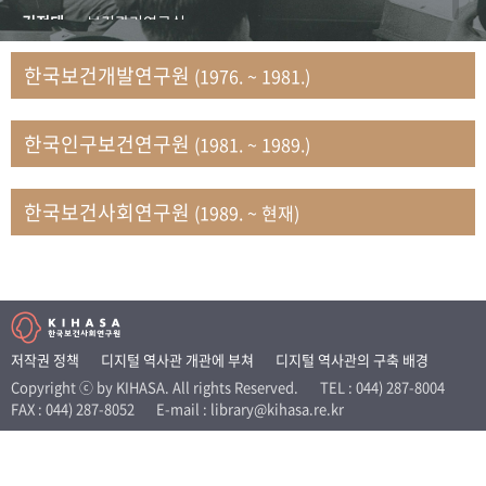
+1
성과 50선
숫자로 보는 50년
50
주년 광장
김정태
보건관리연구실
세계와 함께 한 KIHASA
김지자
연구부 사회개발담당실
한국보건개발연구원
(1976. ~ 1981.)
김태룡
조사평가부 연구과
VR 역사관
남정자
보건의료연구실 국민건강조사팀
한국인구보건연구원
(1981. ~ 1989.)
문현상
가족복지연구실 인구가족연구팀
박인화
보건정책연구실
박재빈
연구부 인구역학담당실
한국보건사회연구원
(1989. ~ 현재)
변종화
보건정책연구실 건강증진팀
서문희
복지서비스연구실
송건용
보건정책연구실
송태민
정보통계연구실 빅데이터연구센터
신희설
사업개발부 국제협력연구실
저작권 정책
디지털 역사관 개관에 부쳐
디지털 역사관의 구축 배경
이규식
의료보험연구실
Copyright ⓒ by KIHASA. All rights Reserved.
TEL : 044) 287-8004
FAX : 044) 287-8052
E-mail : library@kihasa.re.kr
이문기
훈련부
이임전
인구연구실
임종권
보건제도연구실