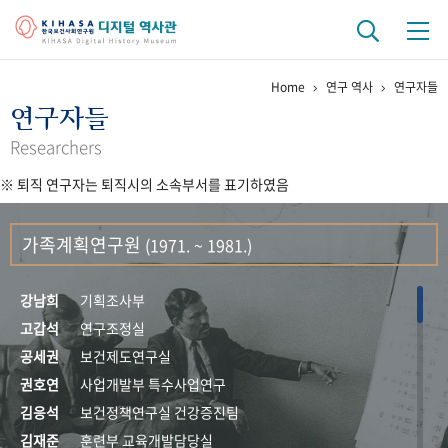
Home
연구 역사
연구자들
기관 역사
연구자들
걸어온 길
기관 변천사
역대 기관장
연구원 사람들
Researchers
※ 퇴직 연구자는 퇴직시의 소속부서를 표기하였음
연구 역사
정책과 연구
키워드로 보는 연구 역사
연구자들
가족계획연구원
(1971. ~ 1981.)
간행물 변천사
강남희
기획조사부
기록물 아카이브
고갑석
연구조정실
공세권
보건제도연구실
사진 아카이브
문서 기록물
행정박물
영상 기록물
권호연
사업개발부 특수사업연구
김응석
보건정책연구실 건강증진팀
+1
50
주년 기념
김재준
훈련부 교육개발담당실