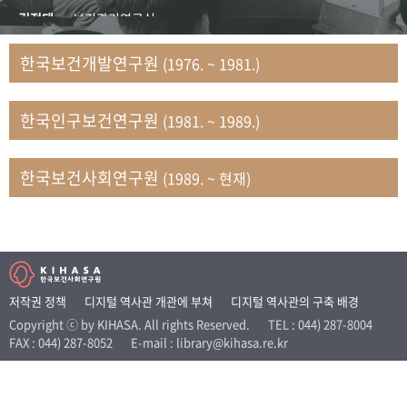
+1
성과 50선
숫자로 보는 50년
50
주년 광장
김정태
보건관리연구실
세계와 함께 한 KIHASA
김지자
연구부 사회개발담당실
한국보건개발연구원
(1976. ~ 1981.)
김태룡
조사평가부 연구과
VR 역사관
남정자
보건의료연구실 국민건강조사팀
한국인구보건연구원
(1981. ~ 1989.)
문현상
가족복지연구실 인구가족연구팀
박인화
보건정책연구실
박재빈
연구부 인구역학담당실
한국보건사회연구원
(1989. ~ 현재)
변종화
보건정책연구실 건강증진팀
서문희
복지서비스연구실
송건용
보건정책연구실
송태민
정보통계연구실 빅데이터연구센터
신희설
사업개발부 국제협력연구실
저작권 정책
디지털 역사관 개관에 부쳐
디지털 역사관의 구축 배경
이규식
의료보험연구실
Copyright ⓒ by KIHASA. All rights Reserved.
TEL : 044) 287-8004
FAX : 044) 287-8052
E-mail : library@kihasa.re.kr
이문기
훈련부
이임전
인구연구실
임종권
보건제도연구실