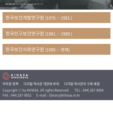
+1
성과 50선
숫자로 보는 50년
50
주년 광장
김정태
보건관리연구실
세계와 함께 한 KIHASA
김지자
연구부 사회개발담당실
한국보건개발연구원
(1976. ~ 1981.)
김태룡
조사평가부 연구과
VR 역사관
남정자
보건의료연구실 국민건강조사팀
한국인구보건연구원
(1981. ~ 1989.)
문현상
가족복지연구실 인구가족연구팀
박인화
보건정책연구실
박재빈
연구부 인구역학담당실
한국보건사회연구원
(1989. ~ 현재)
변종화
보건정책연구실 건강증진팀
서문희
복지서비스연구실
송건용
보건정책연구실
송태민
정보통계연구실 빅데이터연구센터
신희설
사업개발부 국제협력연구실
저작권 정책
디지털 역사관 개관에 부쳐
디지털 역사관의 구축 배경
이규식
의료보험연구실
Copyright ⓒ by KIHASA. All rights Reserved.
TEL : 044) 287-8004
FAX : 044) 287-8052
E-mail : library@kihasa.re.kr
이문기
훈련부
이임전
인구연구실
임종권
보건제도연구실