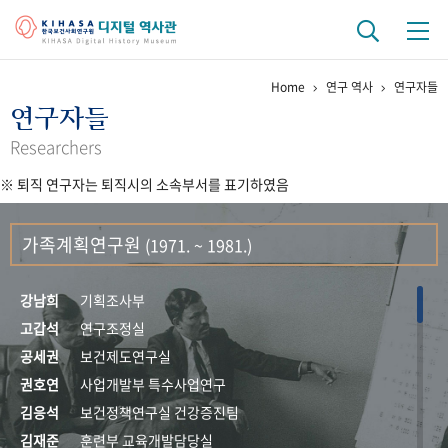
Home
연구 역사
연구자들
기관 역사
연구자들
걸어온 길
기관 변천사
역대 기관장
연구원 사람들
Researchers
※ 퇴직 연구자는 퇴직시의 소속부서를 표기하였음
연구 역사
정책과 연구
키워드로 보는 연구 역사
연구자들
가족계획연구원
(1971. ~ 1981.)
간행물 변천사
강남희
기획조사부
기록물 아카이브
고갑석
연구조정실
공세권
보건제도연구실
사진 아카이브
문서 기록물
행정박물
영상 기록물
권호연
사업개발부 특수사업연구
김응석
보건정책연구실 건강증진팀
+1
50
주년 기념
김재준
훈련부 교육개발담당실