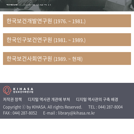
+1
성과 50선
숫자로 보는 50년
50
주년 광장
김정태
보건관리연구실
세계와 함께 한 KIHASA
김지자
연구부 사회개발담당실
한국보건개발연구원
(1976. ~ 1981.)
김태룡
조사평가부 연구과
VR 역사관
남정자
보건의료연구실 국민건강조사팀
한국인구보건연구원
(1981. ~ 1989.)
문현상
가족복지연구실 인구가족연구팀
박인화
보건정책연구실
박재빈
연구부 인구역학담당실
한국보건사회연구원
(1989. ~ 현재)
변종화
보건정책연구실 건강증진팀
서문희
복지서비스연구실
송건용
보건정책연구실
송태민
정보통계연구실 빅데이터연구센터
신희설
사업개발부 국제협력연구실
저작권 정책
디지털 역사관 개관에 부쳐
디지털 역사관의 구축 배경
이규식
의료보험연구실
Copyright ⓒ by KIHASA. All rights Reserved.
TEL : 044) 287-8004
FAX : 044) 287-8052
E-mail : library@kihasa.re.kr
이문기
훈련부
이임전
인구연구실
임종권
보건제도연구실