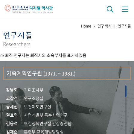
Home
연구 역사
연구자들
기관 역사
연구자들
걸어온 길
기관 변천사
역대 기관장
연구원 사람들
Researchers
※ 퇴직 연구자는 퇴직시의 소속부서를 표기하였음
연구 역사
정책과 연구
키워드로 보는 연구 역사
연구자들
가족계획연구원
(1971. ~ 1981.)
간행물 변천사
강남희
기획조사부
기록물 아카이브
고갑석
연구조정실
공세권
보건제도연구실
사진 아카이브
문서 기록물
행정박물
영상 기록물
권호연
사업개발부 특수사업연구
김응석
보건정책연구실 건강증진팀
+1
50
주년 기념
김재준
훈련부 교육개발담당실