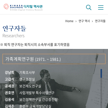
Home
연구 역사
연구자들
기관 역사
연구자들
걸어온 길
기관 변천사
역대 기관장
연구원 사람들
Researchers
※ 퇴직 연구자는 퇴직시의 소속부서를 표기하였음
연구 역사
정책과 연구
키워드로 보는 연구 역사
연구자들
가족계획연구원
(1971. ~ 1981.)
간행물 변천사
강남희
기획조사부
기록물 아카이브
고갑석
연구조정실
공세권
보건제도연구실
사진 아카이브
문서 기록물
행정박물
영상 기록물
권호연
사업개발부 특수사업연구
김응석
보건정책연구실 건강증진팀
+1
50
주년 기념
김재준
훈련부 교육개발담당실