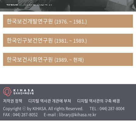
+1
성과 50선
숫자로 보는 50년
50
주년 광장
김정태
보건관리연구실
세계와 함께 한 KIHASA
김지자
연구부 사회개발담당실
한국보건개발연구원
(1976. ~ 1981.)
김태룡
조사평가부 연구과
VR 역사관
남정자
보건의료연구실 국민건강조사팀
한국인구보건연구원
(1981. ~ 1989.)
문현상
가족복지연구실 인구가족연구팀
박인화
보건정책연구실
박재빈
연구부 인구역학담당실
한국보건사회연구원
(1989. ~ 현재)
변종화
보건정책연구실 건강증진팀
서문희
복지서비스연구실
송건용
보건정책연구실
송태민
정보통계연구실 빅데이터연구센터
신희설
사업개발부 국제협력연구실
저작권 정책
디지털 역사관 개관에 부쳐
디지털 역사관의 구축 배경
이규식
의료보험연구실
Copyright ⓒ by KIHASA. All rights Reserved.
TEL : 044) 287-8004
FAX : 044) 287-8052
E-mail : library@kihasa.re.kr
이문기
훈련부
이임전
인구연구실
임종권
보건제도연구실